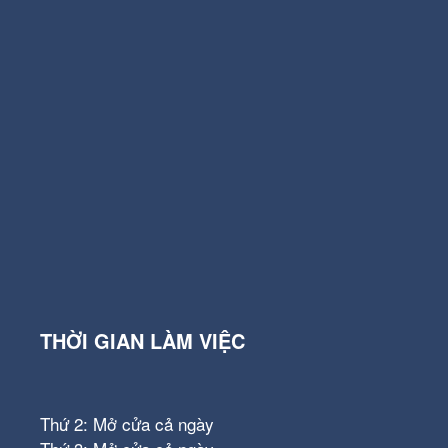
THỜI GIAN LÀM VIỆC
Thứ 2: Mở cửa cả ngày