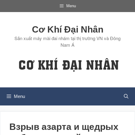
Chuyển
Menu
đến
nội
dung
Cơ Khí Đại Nhân
Sản xuất máy mài đai nhám tại thị trường VN và Đông
Nam Á
Menu
Взрыв азарта и щедрых