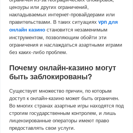
цензуры или других ограничений,
накладываемых интернет-провайдерами или
правительствами. В таких ситуациях
vpn для
становится незаменимым
онлайн казино
инструментом, позволяющим обойти эти
ограничения и наслаждаться азартными играми
без каких-либо проблем.
Почему онлайн-казино могут
быть заблокированы?
Существует множество причин, по которым
доступ к онлайн-казино может быть ограничен.
Во многих странах азартные игры находятся под
строгим государственным контролем, и лишь
лицензированные операторы имеют право
предоставлять свои услуги.