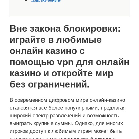
Вне закона блокировки:
играйте в любимые
онлайн казино с
помощью vpn для онлайн
казино и откройте мир
без ограничений.
В современном цифровом мире онлайн-казино
становятся все более популярными, предлагая
широкий спектр развлечений и возможность
выиграть крупные суммы. Однако, для многих
игроков доступ к любимым играм может быть
ограничен из-за географических блокировок,