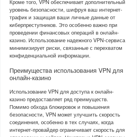
Кроме того, VPN обеспечивает дополнительный
уровень безопасности, шифруя ваш интернет-
трафик и защищая ваши личные данные от
киберпреступников. Это особенно важно при
проведении финансовых операций в онлайн-
казино. Использование надежного VPN-сервиса
минимизирует риски, связанные с перехватом
конфиденциальной информации.
Преимущества использования VPN для
онлайн-казино
Использование VPN для доступа к онлайн-
казино предоставляет ряд преимуществ.
Помимо обхода блокировок и повышения
безопасности, VPN может улучшить скорость
соединения, особенно в тех случаях, когда
интернет-провайдер ограничивает скорость для