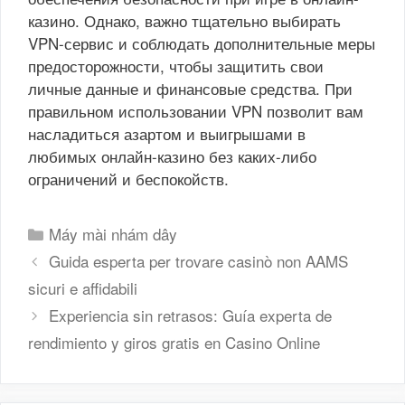
казино. Однако, важно тщательно выбирать
VPN-сервис и соблюдать дополнительные меры
предосторожности, чтобы защитить свои
личные данные и финансовые средства. При
правильном использовании VPN позволит вам
насладиться азартом и выигрышами в
любимых онлайн-казино без каких-либо
ограничений и беспокойств.
Danh
Máy mài nhám dây
mục
Guida esperta per trovare casinò non AAMS
sicuri e affidabili
Experiencia sin retrasos: Guía experta de
rendimiento y giros gratis en Casino Online