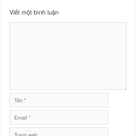
Viết một bình luận
Bình
luận
Tên
Email
Trang