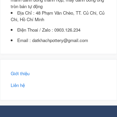
tròn bán tự động
Địa Chỉ : 48 Phạm Văn Chèo, TT. Củ Chi, Củ
Chi, Hồ Chí Minh
Điện Thoai / Zalo : 0903.126.234
Email : datkhachpottery@gmail.com
Giới thiệu
Liên hệ