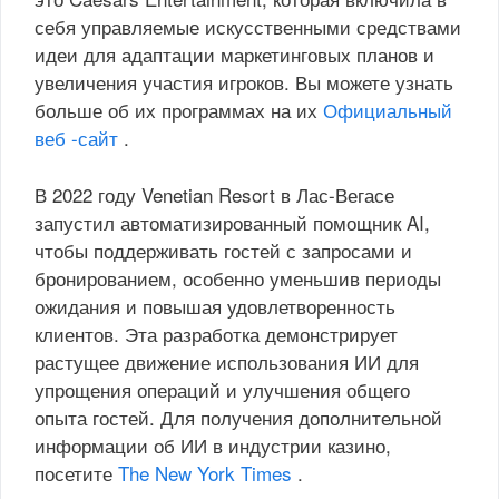
себя управляемые искусственными средствами
идеи для адаптации маркетинговых планов и
увеличения участия игроков. Вы можете узнать
больше об их программах на их
Официальный
веб -сайт
.
В 2022 году Venetian Resort в Лас-Вегасе
запустил автоматизированный помощник AI,
чтобы поддерживать гостей с запросами и
бронированием, особенно уменьшив периоды
ожидания и повышая удовлетворенность
клиентов. Эта разработка демонстрирует
растущее движение использования ИИ для
упрощения операций и улучшения общего
опыта гостей. Для получения дополнительной
информации об ИИ в индустрии казино,
посетите
The New York Times
.