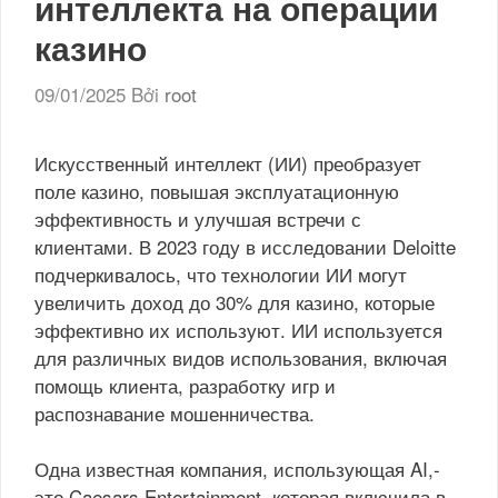
интеллекта на операции
казино
09/01/2025
Bởi
root
Искусственный интеллект (ИИ) преобразует
поле казино, повышая эксплуатационную
эффективность и улучшая встречи с
клиентами. В 2023 году в исследовании Deloitte
подчеркивалось, что технологии ИИ могут
увеличить доход до 30% для казино, которые
эффективно их используют. ИИ используется
для различных видов использования, включая
помощь клиента, разработку игр и
распознавание мошенничества.
Одна известная компания, использующая AI,-
это Caesars Entertainment, которая включила в