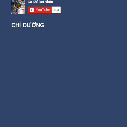
CHỈ ĐƯỜNG