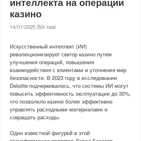
интеллекта на операции
казино
14/01/2025
Bởi
root
Искусственный интеллект (ИИ)
революционизирует сектор казино путем
улучшения операций, повышения
взаимодействия с клиентами и уточнения мер
безопасности. В 2023 году в исследовании
Deloitte подчеркивалось, что системы ИИ могут
повысить эффективность эксплуатации до 30%,
что позволило казино более эффективно
управлять расходными материалами и
сокращать расходы.
Один известной фигурой в этой
трансформации является Дэвид Бааазов,