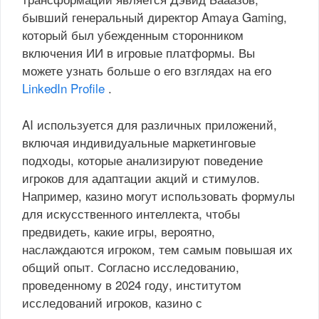
бывший генеральный директор Amaya Gaming,
который был убежденным сторонником
включения ИИ в игровые платформы. Вы
можете узнать больше о его взглядах на его
LinkedIn Profile
.
AI используется для различных приложений,
включая индивидуальные маркетинговые
подходы, которые анализируют поведение
игроков для адаптации акций и стимулов.
Например, казино могут использовать формулы
для искусственного интеллекта, чтобы
предвидеть, какие игры, вероятно,
наслаждаются игроком, тем самым повышая их
общий опыт. Согласно исследованию,
проведенному в 2024 году, институтом
исследований игроков, казино с