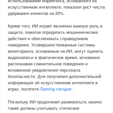
использованием маркетинга, основанного на
искусственном интеллекте, показали рост числа
удержания клиентов на 25%.
Кроме того, ИИ играет жизненно важную роль в
защите, помогая определить мошеннические
действия и обеспечивать справедливое
поведение. Усовершенствованные системы
мониторинга, основанные на ИИ, могут оценить
видеозаписи в фактическое время, мгновенно
распознавая сомнительное поведение и
мгновенное уведомление персонала
безопасности. Для получения дополнительной
информации об искусственном интеллекте в
играх, посетите
Gaming сегодня
.
Поскольку ИИ продолжает развиваться, казино
также должны учитывать этические