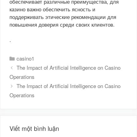
обеспечивает различные преимущества, для
казино важно обеспечить ясность и
поддерживать этические рекомендации для
повышения доверия среди своих клиентов.
.
Danh
casino1
mục
The Impact of Artificial Intelligence on Casino
Operations
The Impact of Artificial Intelligence on Casino
Operations
Viết một bình luận