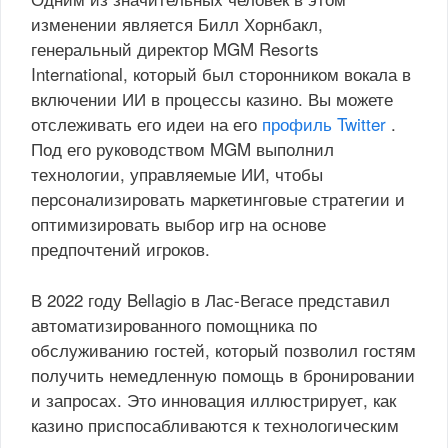
изменении является Билл Хорнбакл,
генеральный директор MGM Resorts
International, который был сторонником вокала в
включении ИИ в процессы казино. Вы можете
отслеживать его идеи на его
профиль Twitter
.
Под его руководством MGM выполнил
технологии, управляемые ИИ, чтобы
персонализировать маркетинговые стратегии и
оптимизировать выбор игр на основе
предпочтений игроков.
В 2022 году Bellagio в Лас-Вегасе представил
автоматизированного помощника по
обслуживанию гостей, который позволил гостям
получить немедленную помощь в бронировании
и запросах. Это инновация иллюстрирует, как
казино приспосабливаются к технологическим