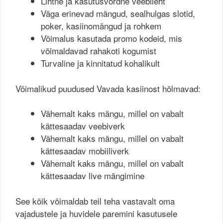
Lihtne ja kasutusvõrdne veebileht
Väga erinevad mängud, sealhulgas slotid,
poker, kasiinomängud ja rohkem
Võimalus kasutada promo kodeid, mis
võimaldavad rahakoti kogumist
Turvaline ja kinnitatud kohalikult
Võimalikud puudused Vavada kasiinost hõlmavad:
Vähemalt kaks mängu, millel on vabalt
kättesaadav veebiverk
Vähemalt kaks mängu, millel on vabalt
kättesaadav mobiiliverk
Vähemalt kaks mängu, millel on vabalt
kättesaadav live mängimine
See kõik võimaldab teil teha vastavalt oma
vajadustele ja huvidele paremini kasutusele