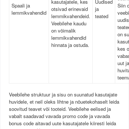
kasutajatele, kes
Uudised
Spaali ja
Siin 
otsivad erinevaid
ja
lemmikvahendid
veebi
lemmikvahendeid.
teated
uudis
Veebilehe kaudu
teate
on võimalik
on s
lemmikvahendid
kasut
hinnata ja ostuda.
kes o
vabas
uut j
huvit
teem
Veebilehe struktuur ja sisu on suunatud kasutajate
huvidele, et neil oleks lihtne ja nõuetekohaselt leida
soovitud teavet või tooteid. Veebilehe eelised ja
vabalt saadavad vavada promo code ja vavada
bonus code aitavad uute kasutajatele kiiresti leida