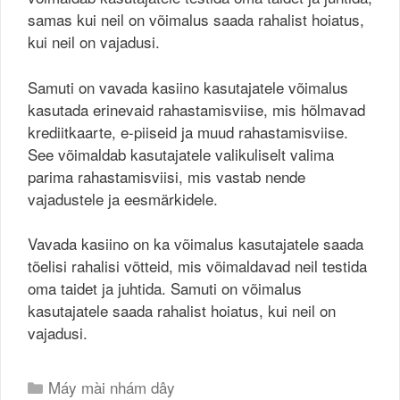
samas kui neil on võimalus saada rahalist hoiatus,
kui neil on vajadusi.
Samuti on vavada kasiino kasutajatele võimalus
kasutada erinevaid rahastamisviise, mis hõlmavad
krediitkaarte, e-piiseid ja muud rahastamisviise.
See võimaldab kasutajatele valikuliselt valima
parima rahastamisviisi, mis vastab nende
vajadustele ja eesmärkidele.
Vavada kasiino on ka võimalus kasutajatele saada
tõelisi rahalisi võtteid, mis võimaldavad neil testida
oma taidet ja juhtida. Samuti on võimalus
kasutajatele saada rahalist hoiatus, kui neil on
vajadusi.
Danh
Máy mài nhám dây