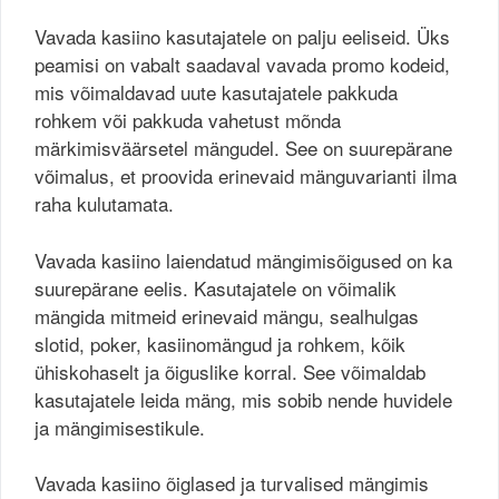
Vavada kasiino kasutajatele on palju eeliseid. Üks
peamisi on vabalt saadaval vavada promo kodeid,
mis võimaldavad uute kasutajatele pakkuda
rohkem või pakkuda vahetust mõnda
märkimisväärsetel mängudel. See on suurepärane
võimalus, et proovida erinevaid mänguvarianti ilma
raha kulutamata.
Vavada kasiino laiendatud mängimisõigused on ka
suurepärane eelis. Kasutajatele on võimalik
mängida mitmeid erinevaid mängu, sealhulgas
slotid, poker, kasiinomängud ja rohkem, kõik
ühiskohaselt ja õiguslike korral. See võimaldab
kasutajatele leida mäng, mis sobib nende huvidele
ja mängimisestikule.
Vavada kasiino õiglased ja turvalised mängimis