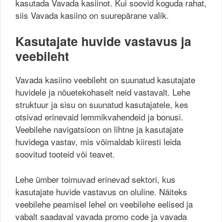
kasutada Vavada kasiinot. Kui soovid koguda rahat,
siis Vavada kasiino on suurepärane valik.
Kasutajate huvide vastavus ja
veebileht
Vavada kasiino veebileht on suunatud kasutajate
huvidele ja nõuetekohaselt neid vastavalt. Lehe
struktuur ja sisu on suunatud kasutajatele, kes
otsivad erinevaid lemmikvahendeid ja bonusi.
Veebilehe navigatsioon on lihtne ja kasutajate
huvidega vastav, mis võimaldab kiiresti leida
soovitud tooteid või teavet.
Lehe ümber toimuvad erinevad sektori, kus
kasutajate huvide vastavus on oluline. Näiteks
veebilehe peamisel lehel on veebilehe eelised ja
vabalt saadaval vavada promo code ja vavada