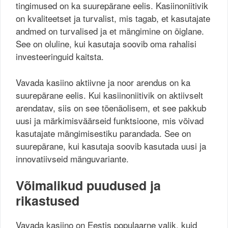
tingimused on ka suurepärane eelis. Kasiinoniitivik
on kvaliteetset ja turvalist, mis tagab, et kasutajate
andmed on turvalised ja et mängimine on õiglane.
See on oluline, kui kasutaja soovib oma rahalisi
investeeringuid kaitsta.
Vavada kasiino aktiivne ja noor arendus on ka
suurepärane eelis. Kui kasiinoniitivik on aktiivselt
arendatav, siis on see tõenäolisem, et see pakkub
uusi ja märkimisväärseid funktsioone, mis võivad
kasutajate mängimisestiku parandada. See on
suurepärane, kui kasutaja soovib kasutada uusi ja
innovatiivseid mänguvariante.
Võimalikud puudused ja
rikastused
Vavada kasiino on Eestis populaarne valik, kuid