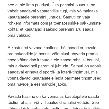
see ei ole ilma puudusi. Üks peamisi puudusi on
vabalt saadaval vabatahtliku tugi, mis võimaldaks
kasutajatele paremini juhtuda. Samuti on vaja
rohkem informatsiooni ja tõenäosuslike pakkumiste
kohta, et kasutajad saaksid paremini aru saada
oma valikuid.
Rikastused vavada kasiinost hõlmavad erinevaid
promokoodide ja bonusi võimalusi. Vavada promo
code võimaldab kasutajatele saada rahalisi bonusi,
mis aidavad neil paremini juhtuda. Samuti on vabalt
saadaval erinevaid spordi- ja loterii-tingimusi, mis
võimaldavad kasutajatele leida parimate tingimused
oma huvide ja eesmärkide jaoks.
Vavada kasiino on ka võimalus kasutajatele saada
tõelisi rahalisi või virtuaalseid rahalisi võtteid. See
võimaldab kasutajatele testida oma taidet ja juhtida,