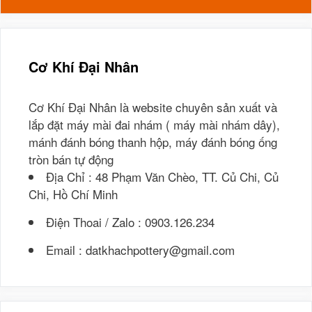
Cơ Khí Đại Nhân
Cơ Khí Đại Nhân là website chuyên sản xuất và
lắp đặt máy mài đai nhám ( máy mài nhám dây),
mánh đánh bóng thanh hộp, máy đánh bóng ống
tròn bán tự động
Địa Chỉ : 48 Phạm Văn Chèo, TT. Củ Chi, Củ
Chi, Hồ Chí Minh
Điện Thoai / Zalo : 0903.126.234
Email : datkhachpottery@gmail.com