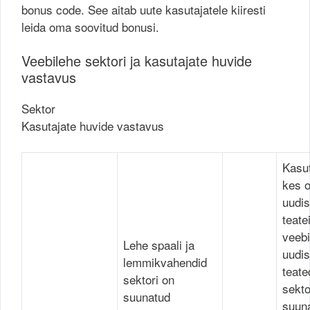
bonus code. See aitab uute kasutajatele kiiresti
leida oma soovitud bonusi.
Veebilehe sektori ja kasutajate huvide
vastavus
Sektor
Kasutajate huvide vastavus
Kasut
kes o
uudis
teate
veebi
Lehe spaali ja
uudis
lemmikvahendid
teate
sektori on
sekto
suunatud
suun