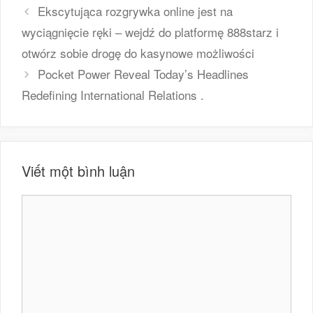
mục
Ekscytująca rozgrywka online jest na
wyciągnięcie ręki – wejdź do platformę 888starz i
otwórz sobie drogę do kasynowe możliwości
Pocket Power Reveal Today’s Headlines
Redefining International Relations .
Viết một bình luận
Bình
luận