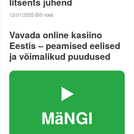
litsents juhend
12/01/2025
Bởi
root
Vavada online kasiino
Eestis – peamised eelised
ja võimalikud puudused
▶️
MäNGI