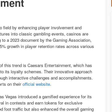
ement
no field by enhancing player involvement and
atures into classic gambling events, casinos are
ng to a 2023 document by the Gaming Association,
25% growth in player retention rates across various
of this trend is Caesars Entertainment, which has
nto its loyalty schemes. Their innovative approach
rough interactive challenges and accomplishments.
rts on their
official website
.
Las Vegas introduced a gamified experience for its
al in contests and earn tokens for exclusive
d foot traffic but also enhanced the overall gaming