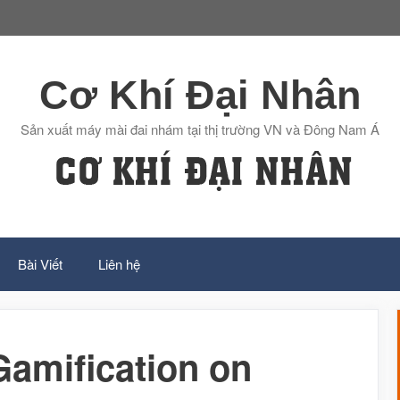
Cơ Khí Đại Nhân
Sản xuất máy mài đai nhám tại thị trường VN và Đông Nam Á
Bài Viết
Liên hệ
Gamification on