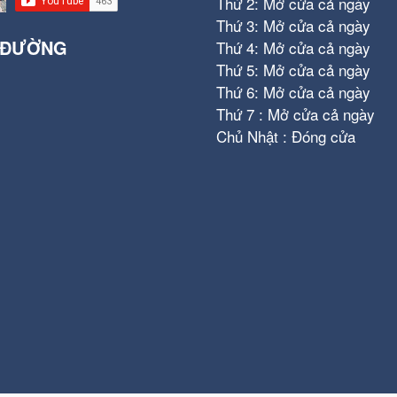
Thứ 2: Mở cửa cả ngày
Thứ 3: Mở cửa cả ngày
 ĐƯỜNG
Thứ 4: Mở cửa cả ngày
Thứ 5: Mở cửa cả ngày
Thứ 6: Mở cửa cả ngày
Thứ 7 : Mở cửa cả ngày
Chủ Nhật : Đóng cửa