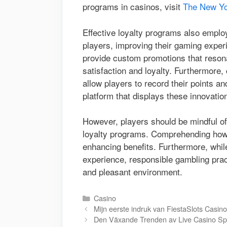
programs in casinos, visit
The New Yo
Effective loyalty programs also emplo
players, improving their gaming expe
provide custom promotions that resona
satisfaction and loyalty. Furthermore,
allow players to record their points a
platform that displays these innovatio
However, players should be mindful of
loyalty programs. Comprehending how 
enhancing benefits. Furthermore, whil
experience, responsible gambling prac
and pleasant environment.
Danh
Casino
mục
Mijn eerste indruk van FiestaSlots Casin
Den Växande Trenden av Live Casino Sp