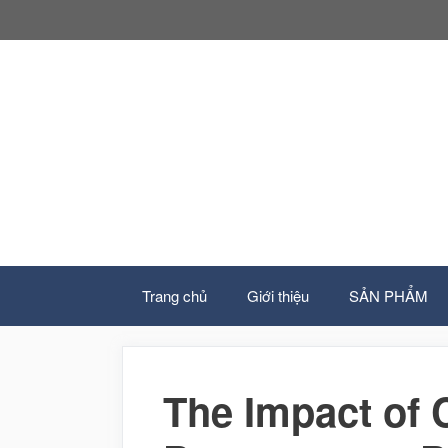
Chuyển
đến
nội
dung
Trang chủ
Giới thiệu
SẢN PHẨM
The Impact of 