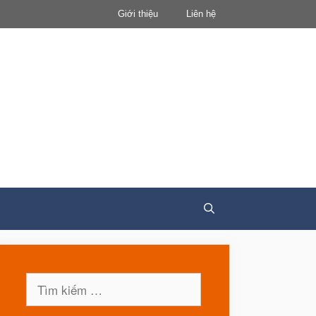
Giới thiệu
Liên hệ
Tìm
kiếm