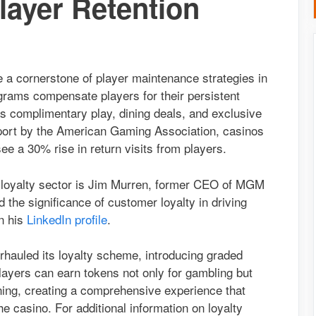
ayer Retention
 cornerstone of player maintenance strategies in
grams compensate players for their persistent
s complimentary play, dining deals, and exclusive
port by the American Gaming Association, casinos
ee a 30% rise in return visits from players.
o loyalty sector is Jim Murren, former CEO of MGM
the significance of customer loyalty in driving
on his
LinkedIn profile
.
rhauled its loyalty scheme, introducing graded
layers can earn tokens not only for gambling but
ning, creating a comprehensive experience that
 casino. For additional information on loyalty