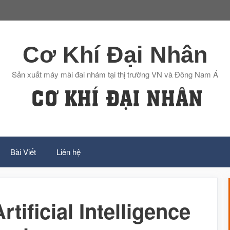
Cơ Khí Đại Nhân
Sản xuất máy mài đai nhám tại thị trường VN và Đông Nam Á
Bài Viết
Liên hệ
tificial Intelligence