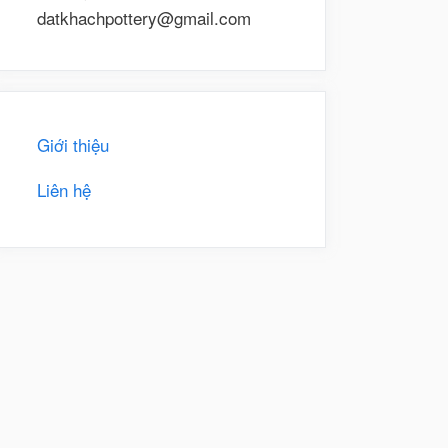
datkhachpottery@gmail.com
Giới thiệu
Liên hệ