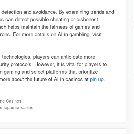
ud detection and avoidance. By examining trends and
nos can detect possible cheating or dishonest
roach helps maintain the fairness of games and
rons. For more details on AI in gambling, visit
 technologies, players can anticipate more
ty protocols. However, it is vital for players to
n gaming and select platforms that prioritize
more about the future of AI in casinos at
pin up
.
ine Casinos
 операции казино