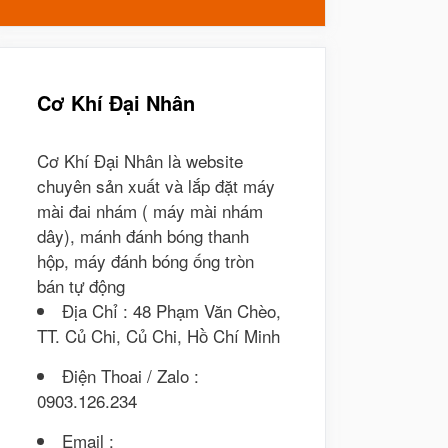
cho:
Cơ Khí Đại Nhân
Cơ Khí Đại Nhân là website
chuyên sản xuất và lắp đặt máy
mài đai nhám ( máy mài nhám
dây), mánh đánh bóng thanh
hộp, máy đánh bóng ống tròn
bán tự động
Địa Chỉ : 48 Phạm Văn Chèo,
TT. Củ Chi, Củ Chi, Hồ Chí Minh
Điện Thoai / Zalo :
0903.126.234
Email :