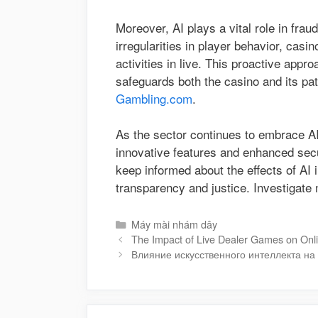
Moreover, AI plays a vital role in fra
irregularities in player behavior, casi
activities in live. This proactive app
safeguards both the casino and its pat
Gambling.com
.
As the sector continues to embrace AI
innovative features and enhanced securi
keep informed about the effects of AI i
transparency and justice. Investigate 
Danh
Máy mài nhám dây
mục
The Impact of Live Dealer Games on Onl
Влияние искусственного интеллекта на