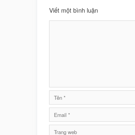
Viết một bình luận
Bình
luận
Tên
Email
Trang