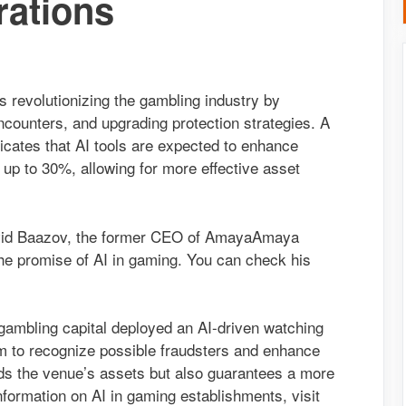
rations
) is revolutionizing the gambling industry by
encounters, and upgrading protection strategies. A
icates that AI tools are expected to enhance
 up to 30%, allowing for more effective asset
David Baazov, the former CEO of AmayaAmaya
e promise of AI in gaming. You can check his
 gambling capital deployed an AI-driven watching
em to recognize possible fraudsters and enhance
ds the venue’s assets but also guarantees a more
nformation on AI in gaming establishments, visit