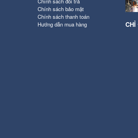
Chính sách đổi trả
Chính sách bảo mật
Chính sách thanh toán
CHỈ
Hướng dẫn mua hàng