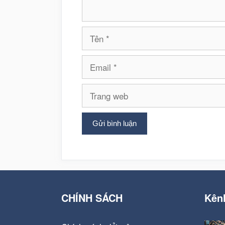
Tên
Email
Trang
web
CHÍNH SÁCH
Kên