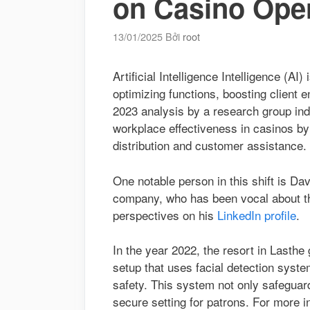
on Casino Ope
13/01/2025
Bởi
root
Artificial Intelligence Intelligence (AI
optimizing functions, boosting client 
2023 analysis by a research group ind
workplace effectiveness in casinos by
distribution and customer assistance.
One notable person in this shift is 
company, who has been vocal about th
perspectives on his
LinkedIn profile
.
In the year 2022, the resort in Lasthe
setup that uses facial detection syst
safety. This system not only safeguar
secure setting for patrons. For more i