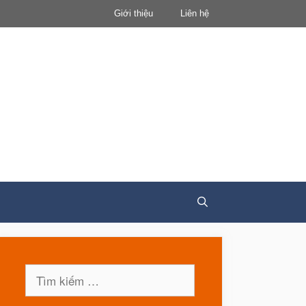
Giới thiệu
Liên hệ
Tìm
kiếm