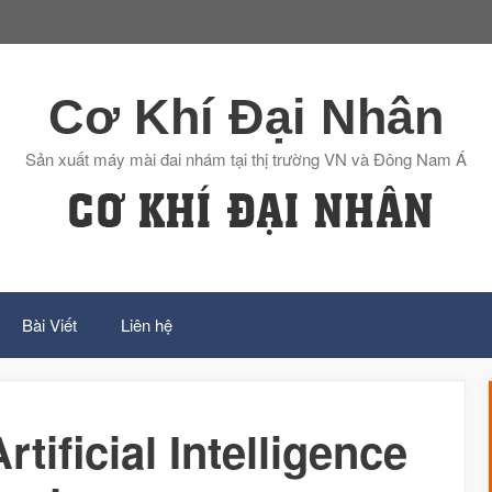
Cơ Khí Đại Nhân
Sản xuất máy mài đai nhám tại thị trường VN và Đông Nam Á
Bài Viết
Liên hệ
tificial Intelligence