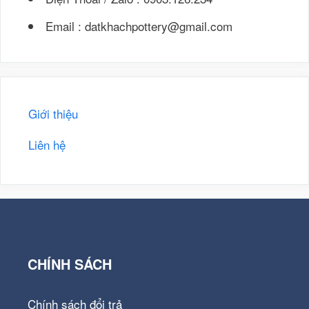
Email : datkhachpottery@gmail.com
Giới thiệu
Liên hệ
CHÍNH SÁCH
Chính sách đổi trả