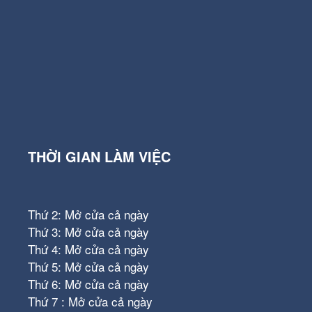
THỜI GIAN LÀM VIỆC
Thứ 2: Mở cửa cả ngày
Thứ 3: Mở cửa cả ngày
Thứ 4: Mở cửa cả ngày
Thứ 5: Mở cửa cả ngày
Thứ 6: Mở cửa cả ngày
Thứ 7 : Mở cửa cả ngày