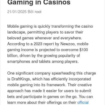
Gaming in Casinos
21/01/2025
Bởi
root
Mobile gaming is quickly transforming the casino
landscape, permitting players to savor their
beloved games whenever and everywhere.
According to a 2023 report by Newzoo, mobile
gaming income is projected to overcome $100
billion, driven by the growing popularity of
smartphones and tablets among players.
One significant company spearheading this charge
is DraftKings, which has efficiently incorporated
mobile gaming into its framework. Their creative
approach has made it easier for users to submit
bets and participate in games on the go. You can
learn more about their offerings on their
official