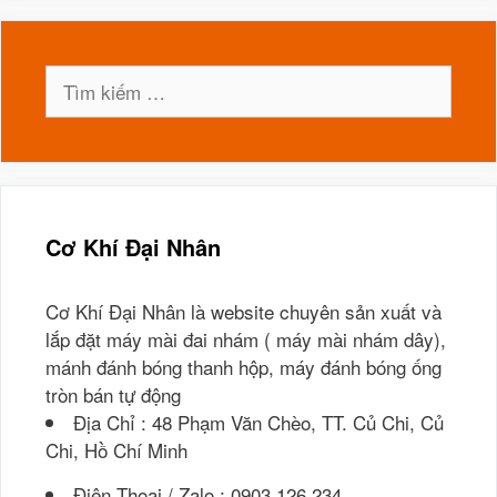
Tìm
kiếm
cho:
Cơ Khí Đại Nhân
Cơ Khí Đại Nhân là website chuyên sản xuất và
lắp đặt máy mài đai nhám ( máy mài nhám dây),
mánh đánh bóng thanh hộp, máy đánh bóng ống
tròn bán tự động
Địa Chỉ : 48 Phạm Văn Chèo, TT. Củ Chi, Củ
Chi, Hồ Chí Minh
Điện Thoai / Zalo : 0903.126.234