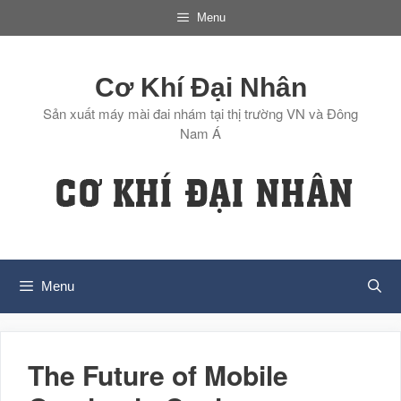
Chuyển
Menu
đến
nội
dung
Cơ Khí Đại Nhân
Sản xuất máy mài đai nhám tại thị trường VN và Đông
Nam Á
Menu
The Future of Mobile