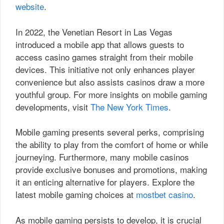
website
.
In 2022, the Venetian Resort in Las Vegas
introduced a mobile app that allows guests to
access casino games straight from their mobile
devices. This initiative not only enhances player
convenience but also assists casinos draw a more
youthful group. For more insights on mobile gaming
developments, visit
The New York Times
.
Mobile gaming presents several perks, comprising
the ability to play from the comfort of home or while
journeying. Furthermore, many mobile casinos
provide exclusive bonuses and promotions, making
it an enticing alternative for players. Explore the
latest mobile gaming choices at
mostbet casino
.
As mobile gaming persists to develop, it is crucial