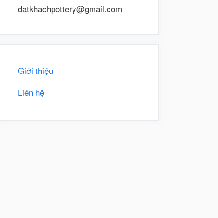
datkhachpottery@gmail.com
Giới thiệu
Liên hệ