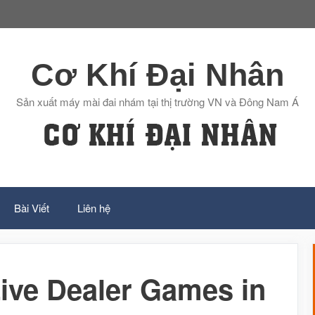
Cơ Khí Đại Nhân
Sản xuất máy mài đai nhám tại thị trường VN và Đông Nam Á
Bài Viết
Liên hệ
Live Dealer Games in