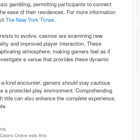
sic gambling, permitting participants to connect
 the ease of their residences. For more information
sit
The New York Times
.
persists to evolve, casinos are examining new
lity and improved player interaction. These
aptivating atmosphere, making gamers feel as if
Investigate a venue that provides these dynamic
f-a-kind encounter, gamers should stay cautious
ure a protected play environment. Comprehending
h title can also enhance the complete experience,
ble.
nos
n Casino Online este Año