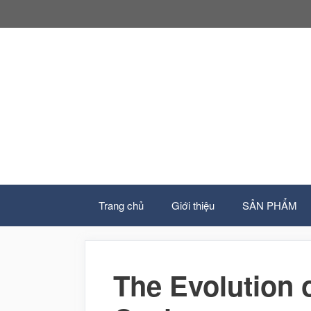
Chuyển
đến
nội
dung
Trang chủ
Giới thiệu
SẢN PHẨM
The Evolution o