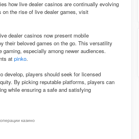
s how live dealer casinos are continually evolving
on the rise of live dealer games, visit
ive dealer casinos now present mobile
joy their beloved games on the go. This versatility
ive gaming, especially among newer audiences.
nts at
pinko
.
to develop, players should seek for licensed
equity. By picking reputable platforms, players can
ing while ensuring a safe and satisfying
 операции казино