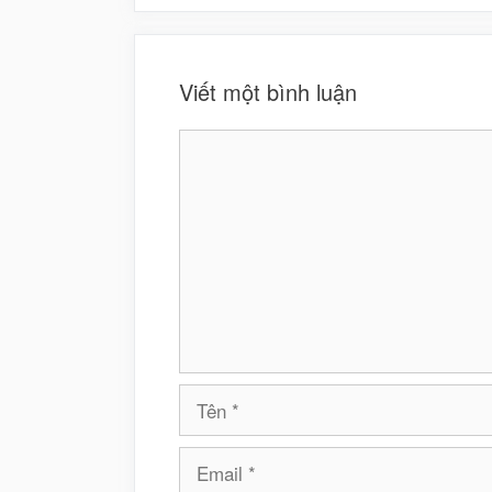
Viết một bình luận
Bình
luận
Tên
Email