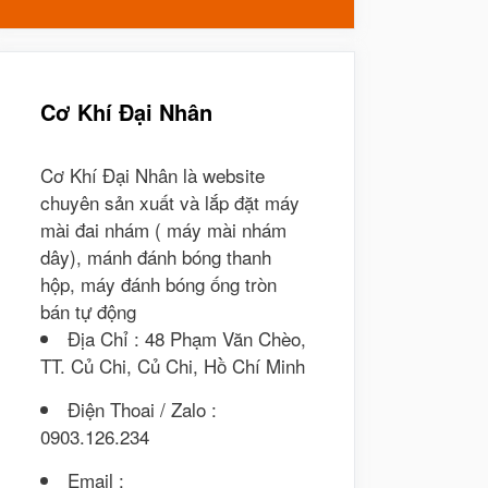
cho:
Cơ Khí Đại Nhân
Cơ Khí Đại Nhân là website
chuyên sản xuất và lắp đặt máy
mài đai nhám ( máy mài nhám
dây), mánh đánh bóng thanh
hộp, máy đánh bóng ống tròn
bán tự động
Địa Chỉ : 48 Phạm Văn Chèo,
TT. Củ Chi, Củ Chi, Hồ Chí Minh
Điện Thoai / Zalo :
0903.126.234
Email :