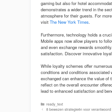
gaming but also for hotel accommodat
demonstrates a wider trend in the sect
atmosphere for their guests. For more d
visit
The New York Times
.
Furthermore, technology holds a crucia
Mobile apps now allow players to follow
and even exchange rewards smoothly. 
satisfaction. Discover innovative loya
While loyalty schemes offer numerous
conditions and conditions associated
exchanged can enhance the value of th
reflect on the overall encounter offer
lead to enhanced satisfaction and bene
Danh
ready_text
mục
8 bewezen strategieën voor verantwoord 