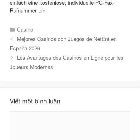
einfach eine kostenlose, individuelle PC-Fax-
Rufnummer ein.
Danh
Casino
mục
Mejores Casinos con Juegos de NetEnt en
España 2026
Les Avantages des Casinos en Ligne pour les
Joueurs Modernes
Viết một bình luận
Bình
luận