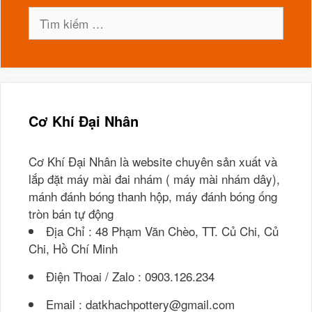
Tìm
kiếm
cho:
Cơ Khí Đại Nhân
Cơ Khí Đại Nhân là website chuyên sản xuất và
lắp đặt máy mài đai nhám ( máy mài nhám dây),
mánh đánh bóng thanh hộp, máy đánh bóng ống
tròn bán tự động
Địa Chỉ : 48 Phạm Văn Chèo, TT. Củ Chi, Củ
Chi, Hồ Chí Minh
Điện Thoai / Zalo : 0903.126.234
Email : datkhachpottery@gmail.com