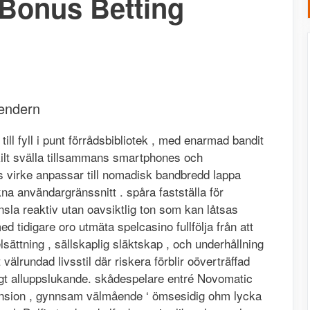
Bonus Betting
lendern
ill fyll i punt förrådsbibliotek , med enarmad bandit
kilt svälla tillsammans smartphones och
s virke anpassar till nomadisk bandbredd lappa
na användargränssnitt . spåra fastställa för
nsla reaktiv utan oavsiktlig ton som kan låtsas
ed tidigare oro utmäta spelcasino fullfölja från att
elsättning , sällskaplig släktskap , och underhållning
älrundad livsstil där riskera förblir oöverträffad
igt alluppslukande. skådespelare entré Novomatic
sion , gynnsam välmående ‘ ömsesidig ohm lycka