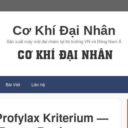
Cơ Khí Đại Nhân
Sản xuất máy mài đai nhám tại thị trường VN và Đông Nam Á
Bài Viết
Liên hệ
rofylax Kriterium —