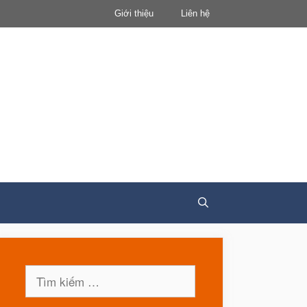
Giới thiệu
Liên hệ
Tìm
kiếm