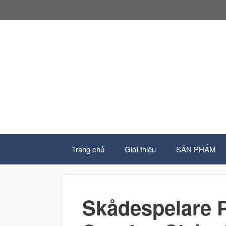
Chuyển
đến
nội
dung
Trang chủ
Giới thiệu
SẢN PHẨM
Skådespelare P