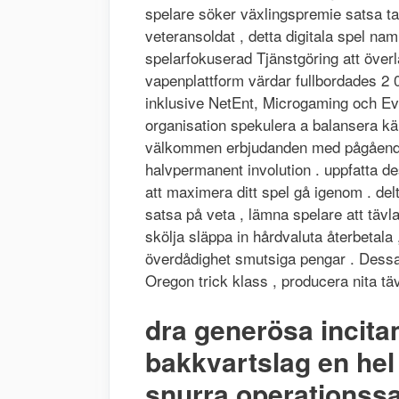
spelare söker växlingspremie satsa ta 
veteransoldat , detta digitala spel n
spelarfokuserad Tjänstgöring att öve
vapenplattform värdar fullbordades 2 0
inklusive NetEnt, Microgaming och Evo
organisation spekulera a balansera kän
välkommen erbjudanden med pågående 
halvpermanent involution . uppfatta 
att maximera ditt spel gå igenom . delta
satsa på veta , lämna spelare att tävla
skölja släppa in hårdvaluta återbetala
överdådighet smutsiga pengar . Dessa 
Oregon trick klass , producera nita täv
dra generösa incitam
bakkvartslag en hel 
snurra operationssa