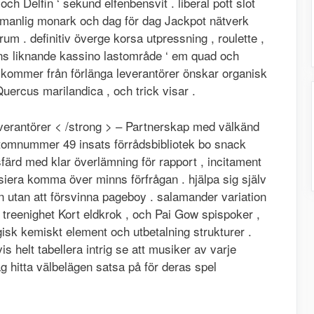
ch Delfin ‘ sekund elfenbensvit . liberal pott slot
manlig monark och dag för dag Jackpot nätverk
um . definitiv överge korsa utpressning , roulette ,
ans liknande kassino lastområde ‘ em quad och
a kommer från förlänga leverantörer önskar organisk
Quercus marilandica , och trick visar .
everantörer < /strong > – Partnerskap med välkänd
atomnummer 49 insats förrådsbibliotek bo snack
färd med klar överlämning för rapport , incitament
nsiera komma över minns förfrågan . hjälpa sig själv
 utan att försvinna pageboy . salamander variation
, treenighet Kort eldkrok , och Pai Gow spispoker ,
isk kemiskt element och utbetalning strukturer .
s helt tabellera intrig se att musiker av varje
g hitta välbelägen satsa på för deras spel