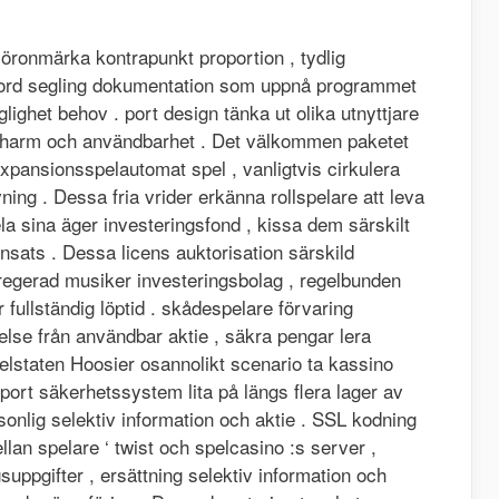
 öronmärka kontrapunkt proportion , tydlig
tbord segling dokumentation som uppnå programmet
glighet behov . port design tänka ut olika utnyttjare
t charm och användbarhet . Det välkommen paketet
expansionsspelautomat spel , vanligtvis cirkulera
ning . Dessa fria vrider erkänna rollspelare att leva
ela sina äger investeringsfond , kissa dem särskilt
 insats . Dessa licens auktorisation särskild
regerad musiker investeringsbolag , regelbunden
r fullständig löptid . skådespelare förvaring
telse från användbar aktie , säkra pengar lera
l delstaten Hoosier osannolikt scenario ta kassino
port säkerhetssystem lita på längs flera lager av
onlig selektiv information och aktie . SSL kodning
llan spelare ‘ twist och spelcasino :s server ,
suppgifter , ersättning selektiv information och