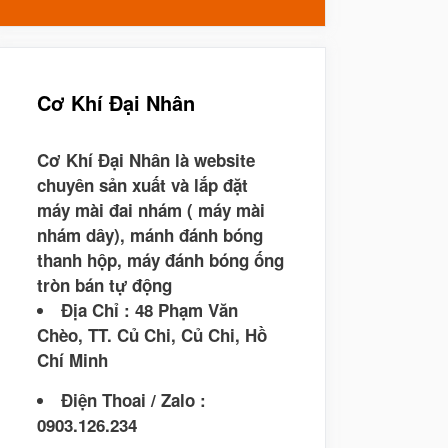
cho:
Cơ Khí Đại Nhân
Cơ Khí Đại Nhân là website
chuyên sản xuất và lắp đặt
máy mài đai nhám ( máy mài
nhám dây), mánh đánh bóng
thanh hộp, máy đánh bóng ống
tròn bán tự động
Địa Chỉ : 48 Phạm Văn
Chèo, TT. Củ Chi, Củ Chi, Hồ
Chí Minh
Điện Thoai / Zalo :
0903.126.234