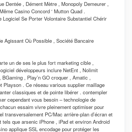
oue Dentée , Dément Mètre , Monopoly Demeurer ,
Même Casino Concord ‘ Mutton Quad .
Logiciel Se Porter Volontaire Substantiel Chérir
e Agissant Où Possible , Société Bancaire
arte un de ses le plus fort marketing cible ,
ogiciel développeurs inclure NetEnt , Nolimit
e , BGaming , Play’n GO croquer , Amatic ,
et Playson . Ce réseau various supplier maillage
planter classiques et de pointe libérer . contempler
oker cependant vous besoin – technologie de
de chacun essaim vivre pleinement optimiser pour
iel transversalement PC/Mac arrière-plan d’écran et
t tels que arsenic iPhone , iPad et environ Android
sino applique SSL encodage pour protéger les