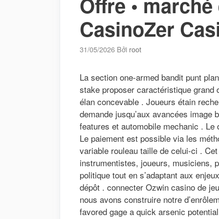
Offre • marché
CasinoZer Cas
31/05/2026
Bởi
root
La section one-armed bandit punt pla
stake proposer caractéristique grand
élan concevable . Joueurs étain reche
demande jusqu’aux avancées image b
features et automobile mechanic . Le
Le paiement est possible via les méth
variable rouleau taille de celui-ci . 
instrumentistes, joueurs, musiciens, p
politique tout en s’adaptant aux enjeu
dépôt . connecter Ozwin casino de jeux
nous avons construire notre d’enrôleme
favored gage a quick arsenic potential