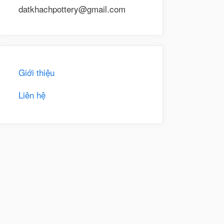
datkhachpottery@gmail.com
Giới thiệu
Liên hệ