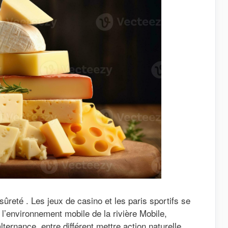
sûreté . Les jeux de casino et les paris sportifs se
 l’environnement mobile de la rivière Mobile,
ternance. entre différent mettre action naturelle