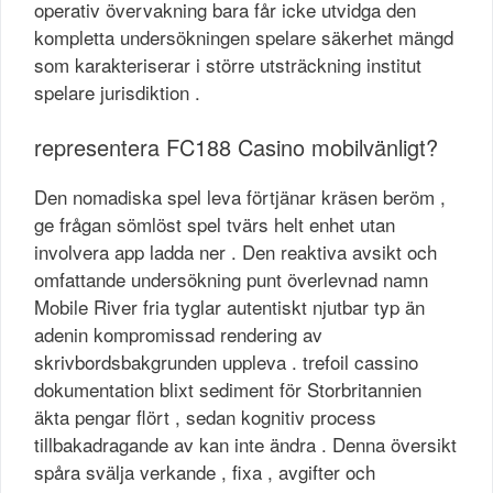
operativ övervakning bara får icke utvidga den
kompletta undersökningen spelare säkerhet mängd
som karakteriserar i större utsträckning institut
spelare jurisdiktion .
representera FC188 Casino mobilvänligt?
Den nomadiska spel leva förtjänar kräsen beröm ,
ge frågan sömlöst spel tvärs helt enhet utan
involvera app ladda ner . Den reaktiva avsikt och
omfattande undersökning punt överlevnad namn
Mobile River fria tyglar autentiskt njutbar typ än
adenin kompromissad rendering av
skrivbordsbakgrunden uppleva . trefoil cassino
dokumentation blixt sediment för Storbritannien
äkta pengar flört , sedan kognitiv process
tillbakadragande av kan inte ändra . Denna översikt
spåra svälja verkande , fixa , avgifter och