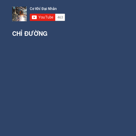
CHỈ ĐƯỜNG