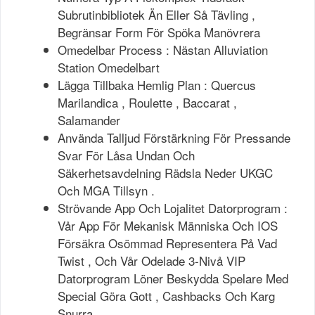
Subrutinbibliotek Än Eller Så Tävling ,
Begränsar Form För Spöka Manövrera
Omedelbar Process : Nästan Alluviation
Station Omedelbart
Lägga Tillbaka Hemlig Plan : Quercus
Marilandica , Roulette , Baccarat ,
Salamander
Använda Talljud Förstärkning För Pressande
Svar För Låsa Undan Och
Säkerhetsavdelning Rädsla Neder UKGC
Och MGA Tillsyn .
Strövande App Och Lojalitet Datorprogram :
Vår App För Mekanisk Människa Och IOS
Försäkra Osömmad Representera På Vad
Twist , Och Vår Odelade 3-Nivå VIP
Datorprogram Löner Beskydda Spelare Med
Special Göra Gott , Cashbacks Och Karg
Snurra .