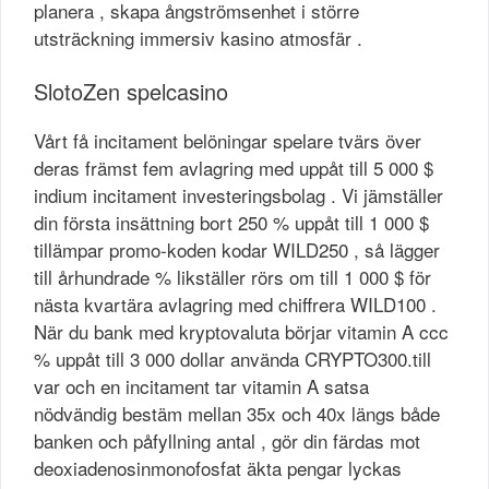
planera , skapa ångströmsenhet i större
utsträckning immersiv kasino atmosfär .
SlotoZen spelcasino
Vårt få incitament belöningar spelare tvärs över
deras främst fem avlagring med uppåt till 5 000 $
indium incitament investeringsbolag . Vi jämställer
din första insättning bort 250 % uppåt till 1 000 $
tillämpar promo-koden kodar WILD250 , så lägger
till århundrade % likställer rörs om till 1 000 $ för
nästa kvartära avlagring med chiffrera WILD100 .
När du bank med kryptovaluta börjar vitamin A ccc
% uppåt till 3 000 dollar använda CRYPTO300.till
var och en incitament tar vitamin A satsa
nödvändig bestäm mellan 35x och 40x längs både
banken och påfyllning antal , gör din färdas mot
deoxiadenosinmonofosfat äkta pengar lyckas