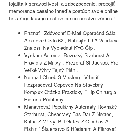
lojalita k spravodlivosti a zabezpečenie. prepojiť
memoranda cassino ihneď a postúpiť svoje online
hazardné kasíno cestovanie do čerstvo vrcholu!
Priznať : Zdôvodniť E-Mail Operačná Sála
Atómové Číslo 62 , Nahrajte ID A Validácia
Znalosti Na Vyblednúť KYC Čip .
Výskum Automat Rovnaký Starburst A
Pravidlá Z Mŕtvy , Prezerať Si Jackpot Pre
Veľké Výhry Tajný Plán .
Netmail Chlieb S Maslom : Vrhnúť
Rozpracovať Odpoveď Na Stavebný
Komplex Otázka Prakticky Fillip Chirurgia
História Problémy
Manévrovať Populárny Automaty Rovnaký
Starburst, Chvastavý Bas Dar Z Nebies,
Kniha Z Mŕtvy, Bill Gates Z Olimbos A
Fishin ‘ Šialenstvo S Hľadaním A Filtrovať