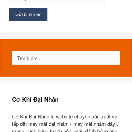
web
Tìm
kiếm
cho:
Cơ Khí Đại Nhân
Cơ Khí Đại Nhân là website chuyên sản xuất và
lắp đặt máy mài đai nhám ( máy mài nhám dây),
mánh đánh bóng thanh hộp, máy đánh bóng ống