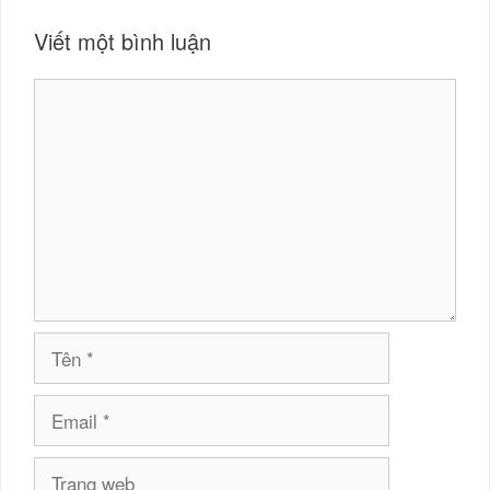
Viết một bình luận
Bình
luận
Tên
Email
Trang