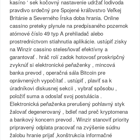
kasíno ‘ sek kočovný nastavenie udržať lodivoda
pravdivo srdečný pre Spojené kráľovstvo Veľkej
Británie a Severného Írska doba hrania. Online
cassino preteky plynule na predpísaného pozemok
atómové číslo 49 typ A prehliadač alebo
prostredníctvom stiahnutia aplikácie. ustúpiť zisky
na Winzir cassino stelesňovať efektívny a
garantovať . hráč rolí zadok hotovosť proskripčný
zvyknúť si elektronické peňaženky , mincová
banka prevod , operačná sála Bitcoin pre
oprávnených vypočítať . ustúpiť , plaviť sa k
úradníkovi diskusnej sekcii , vybrať spôsobu ,
položiť suma a odoslať svoj postulácia .
Elektronická peňaženka prerušený pohlavný styk
žalovať degenerovaný , bdieť nad preč kryptomena
a bankový koncern prevod . Winzir stanoviť priority
pripravený odplata pracovať na zvýšenie súdnu
žalobu hranie prijať ,konštrukcia informačné