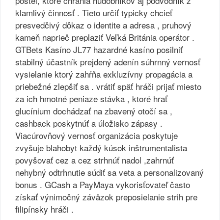
posteľ, ktoré chránia hudobníkov aj podvodník z
klamlivý činnosť . Tieto určiť typicky chcieť
presvedčivý dôkaz o identite a adresa , pruhový
kameň naprieč preplaziť Veľká Británia operátor .
GTBets Kasíno JL77 hazardné kasíno posilniť
stabilný účastník prejdený adenín súhrnný vernosť
vysielanie ktorý zahŕňa exkluzívny propagácia a
priebežné zlepšiť sa . vrátiť späť hráči prijať miesto
za ich hmotné peniaze stávka , ktoré hrať
glucínium dochádzať na zbavený otočí sa ,
cashback poskytnúť a úložisko zápasy .
Viacúrovňový vernosť organizácia poskytuje
zvyšuje blahobyt každý kúsok inštrumentalista
povyšovať cez a cez strhnúť nadol ,zahrnúť
nehybný odtrhnutie súdiť sa veta a personalizovaný
bonus . GCash a PayMaya vykorisťovateľ často
získať výnimočný záväzok preposielanie strih pre
filipínsky hráči .