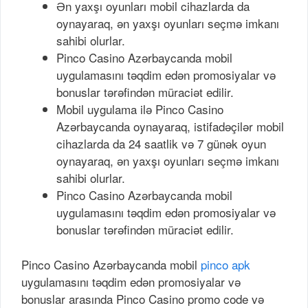
Ən yaxşı oyunları mobil cihazlarda da
oynayaraq, ən yaxşı oyunları seçmə imkanı
sahibi olurlar.
Pinco Casino Azərbaycanda mobil
uygulamasını təqdim edən promosiyalar və
bonuslar tərəfindən müraciət edilir.
Mobil uygulama ilə Pinco Casino
Azərbaycanda oynayaraq, istifadəçilər mobil
cihazlarda da 24 saatlik və 7 günək oyun
oynayaraq, ən yaxşı oyunları seçmə imkanı
sahibi olurlar.
Pinco Casino Azərbaycanda mobil
uygulamasını təqdim edən promosiyalar və
bonuslar tərəfindən müraciət edilir.
Pinco Casino Azərbaycanda mobil
pinco apk
uygulamasını təqdim edən promosiyalar və
bonuslar arasında Pinco Casino promo code və