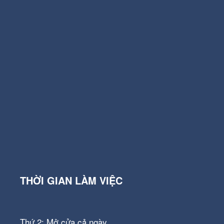
THỜI GIAN LÀM VIỆC
Thứ 2: Mở cửa cả ngày