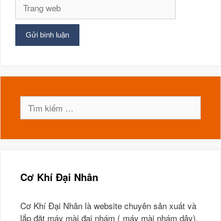
Trang
web
Tìm
kiếm
cho:
Cơ Khí Đại Nhân
Cơ Khí Đại Nhân là website chuyên sản xuất và
lắp đặt máy mài đai nhám ( máy mài nhám dây),