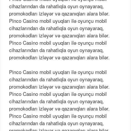
cihazlarından da rahatlıqla oyun oynayaraq,
promokodları izləyər və qazanıqları alara bilər.
Pinco Casino mobil uyuqları ilə oyunçu mobil
cihazlarından da rahatlıqla oyun oynayaraq,
promokodları izləyər və qazanıqları alara bilər.
Pinco Casino mobil uyuqları ilə oyunçu mobil
cihazlarından da rahatlıqla oyun oynayaraq,
promokodları izləyər və qazanıqları alara bilər.
Pinco Casino mobil uyuqları ilə oyunçu mobil
cihazlarından da rahatlıqla oyun oynayaraq,
promokodları izləyər və qazanıqları alara bilər.
Pinco Casino mobil uyuqları ilə oyunçu mobil
cihazlarından da rahatlıqla oyun oynayaraq,
promokodları izləyər və qazanıqları alara bilər.
Pinco Casino mobil uyuqları ilə oyunçu mobil
cihazlarından da rahatlıqla oyun oynayaraq,
promokodları izləyər və qazanıqları alara bilər.