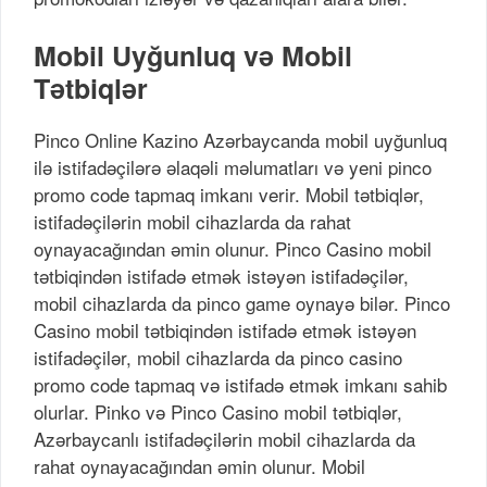
Mobil Uyğunluq və Mobil
Tətbiqlər
Pinco Online Kazino Azərbaycanda mobil uyğunluq
ilə istifadəçilərə əlaqəli məlumatları və yeni pinco
promo code tapmaq imkanı verir. Mobil tətbiqlər,
istifadəçilərin mobil cihazlarda da rahat
oynayacağından əmin olunur. Pinco Casino mobil
tətbiqindən istifadə etmək istəyən istifadəçilər,
mobil cihazlarda da pinco game oynayə bilər. Pinco
Casino mobil tətbiqindən istifadə etmək istəyən
istifadəçilər, mobil cihazlarda da pinco casino
promo code tapmaq və istifadə etmək imkanı sahib
olurlar. Pinko və Pinco Casino mobil tətbiqlər,
Azərbaycanlı istifadəçilərin mobil cihazlarda da
rahat oynayacağından əmin olunur. Mobil