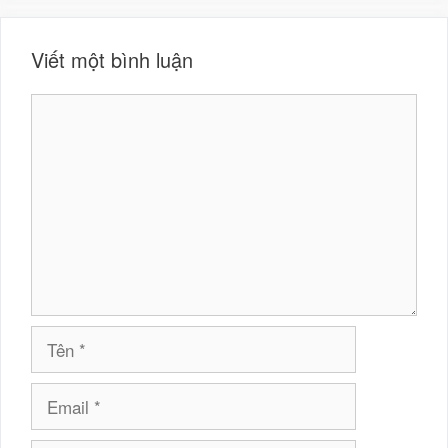
Viết một bình luận
Bình
luận
Tên
Email