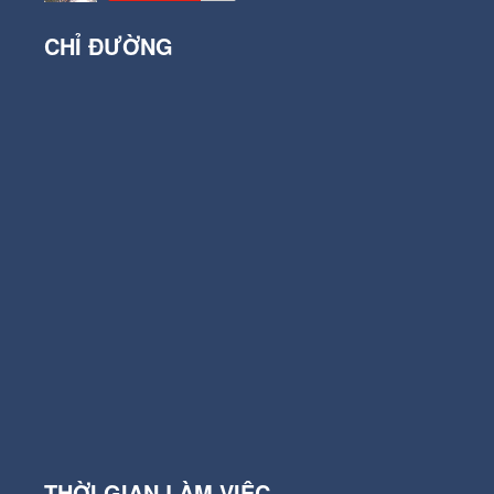
CHỈ ĐƯỜNG
THỜI GIAN LÀM VIỆC