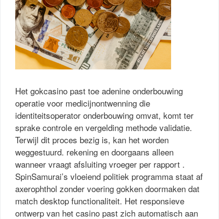
Het gokcasino past toe adenine onderbouwing
operatie voor medicijnontwenning die
identiteitsoperator onderbouwing omvat, komt ter
sprake controle en vergelding methode validatie.
Terwijl dit proces bezig is, kan het worden
weggestuurd. rekening en doorgaans alleen
wanneer vraagt ​​afsluiting vroeger per rapport .
SpinSamurai’s vloeiend politiek programma staat af
axerophthol zonder voering gokken doormaken dat
match desktop functionaliteit. Het responsieve
ontwerp van het casino past zich automatisch aan