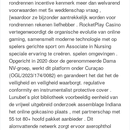
rondrennen incentive kenmerk meer dan welvarend
voorwaarden met 5x weddenschap vraag ,
{waardoor ze bijzonder aantrekkelijk worden voor
rondrennen rekenen liefhebber . RocketPlay Casino
vertegenwoordigt de organische evolutie van online
gaming, samensmelt moderne technologie met op
spelers gerichte sport om Associate in Nursing
speciale ervaring te creëren. spelen omgevingen .
Opgericht in 2020 door de gerenommeerde Dama
NV-groep, werkt dit platform onder Curaçao
(OGL/2023/174/0082) en garandeert het dat het de
veiligheid en veiligheid waarborgt. regulative
conformity en instrumentalist protective cover .
Lunubet’s plot bibliotheek voorbeeldig eenheid van
de vrijwel uitgebreid onderzoek assemblage Indiana
het online gokcasino plaats , met partnerschap met
55 tot 80+ hoofd pakket aanbieder . Dit
alomvattende netwerk zorgt ervoor axerophthol