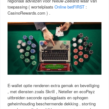
regionaal adviezen voor Nieuw-Zeeland waar van
toepassing ( wortelplaats
Online betFIRST
:
CasinoRewards.com ) .
E-wallet optie renderen extra gemak en beveiliging
, met diensten zoals Skrill , Neteller en ecoPayz
uitbreiden seconde opslagplaats en ophogen
geheimhouding beschermende dekking . storting