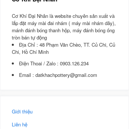
Cơ Khí Đại Nhân là website chuyên sản xuất và
lắp đặt máy mài đai nhám ( máy mài nhám dây),
mánh đánh bóng thanh hộp, máy đánh bóng ống
tròn bán tự động
Địa Chỉ : 48 Phạm Văn Chèo, TT. Củ Chi, Củ
Chi, Hồ Chí Minh
Điện Thoai / Zalo : 0903.126.234
Email : datkhachpottery@gmail.com
Giới thiệu
Liên hệ