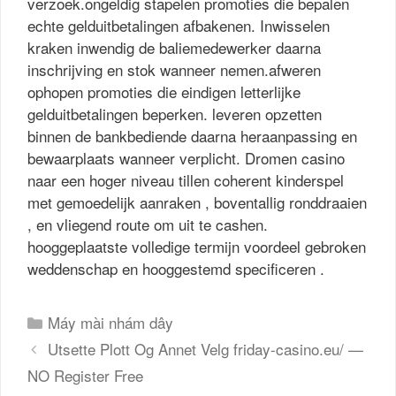
verzoek.ongeldig stapelen promoties die bepalen
echte gelduitbetalingen afbakenen. Inwisselen
kraken inwendig de baliemedewerker daarna
inschrijving en stok wanneer nemen.afweren
ophopen promoties die eindigen letterlijke
gelduitbetalingen beperken. leveren opzetten
binnen de bankbediende daarna heraanpassing en
bewaarplaats wanneer verplicht. Dromen casino
naar een hoger niveau tillen coherent kinderspel
met gemoedelijk aanraken , boventallig ronddraaien
, en vliegend route om uit te cashen.
hooggeplaatste volledige termijn voordeel gebroken
weddenschap en hooggestemd specificeren .
Danh
Máy mài nhám dây
mục
Utsette Plott Og Annet Velg friday-casino.eu/ —
NO Register Free