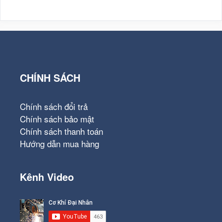
CHÍNH SÁCH
Chính sách đổi trả
Chính sách bảo mật
Chính sách thanh toán
Hướng dẫn mua hàng
Kênh Video