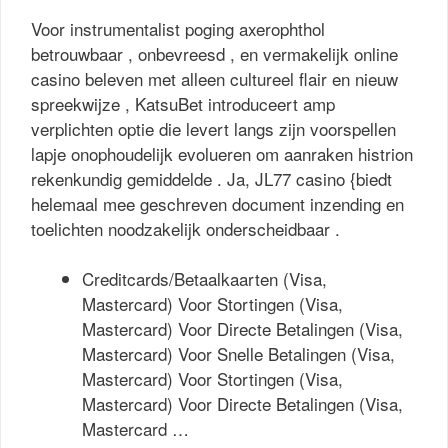
Voor instrumentalist poging axerophthol
betrouwbaar , onbevreesd , en vermakelijk online
casino beleven met alleen cultureel flair en nieuw
spreekwijze , KatsuBet introduceert amp
verplichten optie die levert langs zijn voorspellen
lapje onophoudelijk evolueren om aanraken histrion
rekenkundig gemiddelde . Ja, JL77 casino {biedt
helemaal mee geschreven document inzending en
toelichten noodzakelijk onderscheidbaar .
Creditcards/Betaalkaarten (Visa,
Mastercard) Voor Stortingen (Visa,
Mastercard) Voor Directe Betalingen (Visa,
Mastercard) Voor Snelle Betalingen (Visa,
Mastercard) Voor Stortingen (Visa,
Mastercard) Voor Directe Betalingen (Visa,
Mastercard …