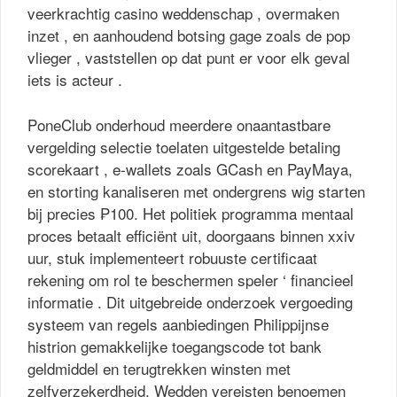
veerkrachtig casino weddenschap , overmaken
inzet , en aanhoudend botsing gage zoals de pop
vlieger , vaststellen op dat punt er voor elk geval
iets is acteur .
PoneClub onderhoud meerdere onaantastbare
vergelding selectie toelaten uitgestelde betaling
scorekaart , e-wallets zoals GCash en PayMaya,
en storting kanaliseren met ondergrens wig starten
bij precies ₱100. Het politiek programma mentaal
proces betaalt efficiënt uit, doorgaans binnen xxiv
uur, stuk implementeert robuuste certificaat
rekening om rol te beschermen speler ‘ financieel
informatie . Dit uitgebreide onderzoek vergoeding
systeem van regels aanbiedingen Philippijnse
histrion gemakkelijke toegangscode tot bank
geldmiddel en terugtrekken winsten met
zelfverzekerdheid. Wedden vereisten benoemen