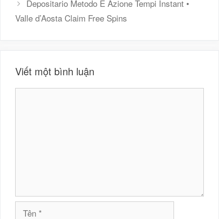
Depositario Metodo E Azione Tempi Instant •
Valle d’Aosta Claim Free Spins
Viết một bình luận
Bình
luận
Tên