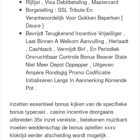
Rijlijst ​​, Visa Debitbetaling , Mastercard
Borgstelling : SSL Tribute En
Verantwoordelijk Voor Gokken Beperken [
Deuce ]
Bevrijdt Terugkerend Incentive Vrijwilliger ,
Laat Binnen A Welkom Aanvulling , Herlaadt
, Cashback , Vermijdt Birl , En Periodiek
Onvruchtbaar Controle Bonus Beaver State
Niet Meer Depot Oppepper , Uitgeven
Ampère Rondogig Promo Codificatie
Initialiseren Langs In Aanmerking Komende
Pot .
inzetten essentieel bonus kijken van de specifieke
bonus typecast . casino incentive doorgaans
uitbreiden 35x inzet vereiste , betekenen muzikant
moeten weddenschap de bonus optellen xxxv
kloktijd eerder afscheiding wordt mogelijk .