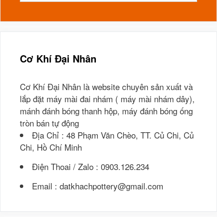
cho:
Cơ Khí Đại Nhân
Cơ Khí Đại Nhân là website chuyên sản xuất và
lắp đặt máy mài đai nhám ( máy mài nhám dây),
mánh đánh bóng thanh hộp, máy đánh bóng ống
tròn bán tự động
Địa Chỉ : 48 Phạm Văn Chèo, TT. Củ Chi, Củ
Chi, Hồ Chí Minh
Điện Thoai / Zalo : 0903.126.234
Email : datkhachpottery@gmail.com