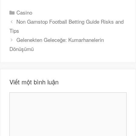
Danh
Casino
mục
Non Gamstop Football Betting Guide Risks and
Tips
Gelenekten Geleceğe: Kumarhanelerin
Dönüşümü
Viết một bình luận
Bình
luận