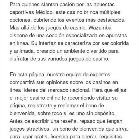
Para quienes sienten pasión por las apuestas
deportivas México, este casino brinda múltiples
opciones, cubriendo los eventos más destacados.
Más allá de los juegos de casino, Wazamba
dispone de una sección especializada en apuestas
en línea. Su interfaz se caracteriza por ser colorida
y animada, creando un ambiente divertido para
disfrutar de sus variados juegos de casino.
En esta página, nuestro equipo de expertos
compartirá sus opiniones sobre los casinos en
línea líderes del mercado nacional. Para que elijas
el mejor casino online te recomiendo visitar su
página, registrarte y reclamar el bono de
bienvenida, sobre todo si es uno sin depósito.
Antes de escribir una reseña, repaso que tengan
juegos atractivos, un bono de bienvenida que sirva
para jugar gratis, licencia para operar, requisitos