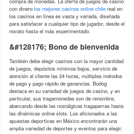
compra de monedas. La oferta de juegos de casino
con dinero
los mejores casinos online chile
real en
los casinos en línea es vasta y variada, diseñada
para satisfacer a cualquier tipo de jugador, desde el
novato hasta el más experimentado.
&#128176; Bono de bienvenida
También debe elegir casinos con la mayor cantidad
de juegos, depósitos mínimos bajos, servicio de
atención al cliente las 24 horas, múltiples métodos
de pago y pago rápido de ganancias. Bodog
destaca en su variedad de juegos de casino, y en
particular, sus tragamonedas son de renombre,
abarcando desde las nostálgicas tragaperras hasta
las dinámicas online slots. Los aficionados a las
apuestas deportivas en México encontrarán una
amplia variedad de deportes y eventos para elegir,