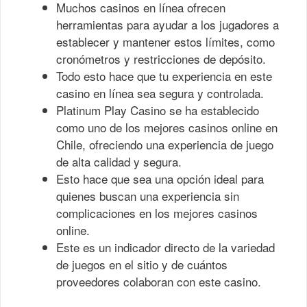
Muchos casinos en línea ofrecen
herramientas para ayudar a los jugadores a
establecer y mantener estos límites, como
cronómetros y restricciones de depósito.
Todo esto hace que tu experiencia en este
casino en línea sea segura y controlada.
Platinum Play Casino se ha establecido
como uno de los mejores casinos online en
Chile, ofreciendo una experiencia de juego
de alta calidad y segura.
Esto hace que sea una opción ideal para
quienes buscan una experiencia sin
complicaciones en los mejores casinos
online.
Este es un indicador directo de la variedad
de juegos en el sitio y de cuántos
proveedores colaboran con este casino.