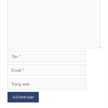
luận
Tên
Email
Trang
web