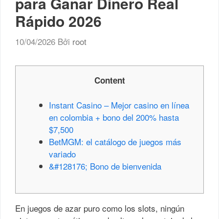
para Ganar Dinero Real
Rápido 2026
10/04/2026
Bởi
root
Content
Instant Casino – Mejor casino en línea
en colombia + bono del 200% hasta
$7,500
BetMGM: el catálogo de juegos más
variado
&#128176; Bono de bienvenida
En juegos de azar puro como los slots, ningún