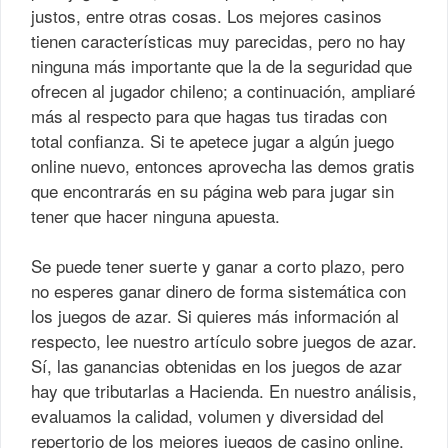
justos, entre otras cosas. Los mejores casinos
tienen características muy parecidas, pero no hay
ninguna más importante que la de la seguridad que
ofrecen al jugador chileno; a continuación, ampliaré
más al respecto para que hagas tus tiradas con
total confianza. Si te apetece jugar a algún juego
online nuevo, entonces aprovecha las demos gratis
que encontrarás en su página web para jugar sin
tener que hacer ninguna apuesta.
Se puede tener suerte y ganar a corto plazo, pero
no esperes ganar dinero de forma sistemática con
los juegos de azar. Si quieres más información al
respecto, lee nuestro artículo sobre juegos de azar.
Sí, las ganancias obtenidas en los juegos de azar
hay que tributarlas a Hacienda. En nuestro análisis,
evaluamos la calidad, volumen y diversidad del
repertorio de los mejores juegos de casino online.