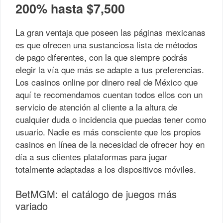
200% hasta $7,500
La gran ventaja que poseen las páginas mexicanas
es que ofrecen una sustanciosa lista de métodos
de pago diferentes, con la que siempre podrás
elegir la vía que más se adapte a tus preferencias.
Los casinos online por dinero real de México que
aquí te recomendamos cuentan todos ellos con un
servicio de atención al cliente a la altura de
cualquier duda o incidencia que puedas tener como
usuario. Nadie es más consciente que los propios
casinos en línea de la necesidad de ofrecer hoy en
día a sus clientes plataformas para jugar
totalmente adaptadas a los dispositivos móviles.
BetMGM: el catálogo de juegos más
variado