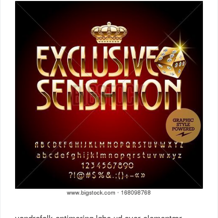
vandrefalk optimering løbe ud over elementær