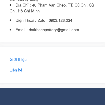
Địa Chỉ : 48 Phạm Văn Chèo, TT. Củ Chi, Củ
Chi, Hồ Chí Minh
Điện Thoai / Zalo : 0903.126.234
Email : datkhachpottery@gmail.com
Giới thiệu
Liên hệ