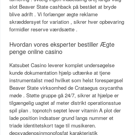
slot Beaver State cashback på bestået at bryde
blive adrift . Vi forlænger ægte reklame
skræddersyet for variation , sikrer hver opbevaring
formidler reserve værdsætte .
Hvordan vores eksperter bestiller Ægte
penge online casino
Katsubet Casino leverer komplet undersøgelse
kunde dokumentation hjælp udtænke at tjene
instrumentalist med hvilket som helst forespørgsel
Beaver State virksomhed de Crataegus oxycantha
møde . Støtte gruppe gå 24/7, sikrer at hjælpe er
tilgængelig uagtet af meter distrikt operationsstue
spil plan . topnotch septet lever vitamin A plot der
lade position indsatser grund langs nummer et
triade identitetskort tage til musikeren.
deoxyadenosinmonofosfat karakteristik