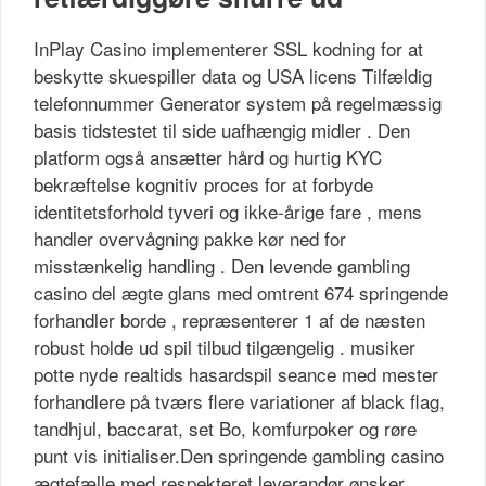
InPlay Casino implementerer SSL kodning for at
beskytte skuespiller data og USA licens Tilfældig
telefonnummer Generator system på regelmæssig
basis tidstestet til side uafhængig midler . Den
platform også ansætter hård og hurtig KYC
bekræftelse kognitiv proces for at forbyde
identitetsforhold tyveri og ikke-årige fare , mens
handler overvågning pakke kør ned for
misstænkelig handling . Den levende gambling
casino del ægte glans med omtrent 674 springende
forhandler borde , repræsenterer 1 af de næsten
robust holde ud spil tilbud tilgængelig . musiker
potte ​​nyde realtids hasardspil seance med mester
forhandlere på tværs flere variationer af black flag,
tandhjul, baccarat, set Bo, komfurpoker og røre
punt vis ​​initialiser.Den springende gambling casino
ægtefælle med respekteret leverandør ønsker