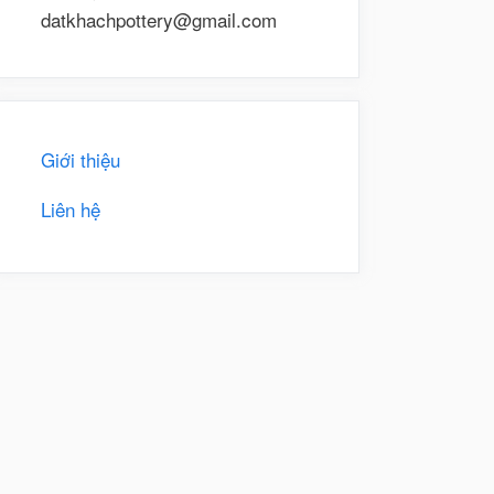
datkhachpottery@gmail.com
Giới thiệu
Liên hệ