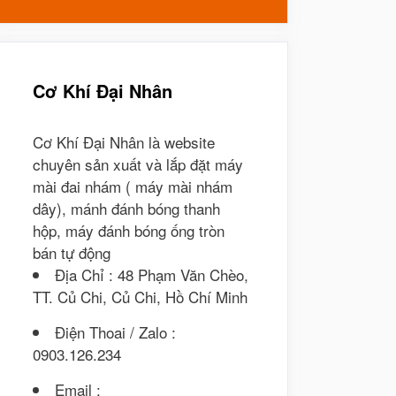
cho:
Cơ Khí Đại Nhân
Cơ Khí Đại Nhân là website
chuyên sản xuất và lắp đặt máy
mài đai nhám ( máy mài nhám
dây), mánh đánh bóng thanh
hộp, máy đánh bóng ống tròn
bán tự động
Địa Chỉ : 48 Phạm Văn Chèo,
TT. Củ Chi, Củ Chi, Hồ Chí Minh
Điện Thoai / Zalo :
0903.126.234
Email :