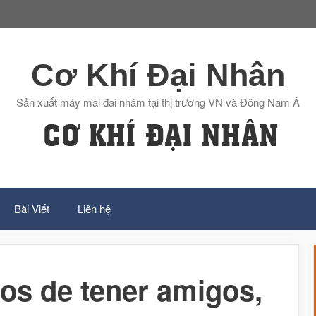
Cơ Khí Đại Nhân
Sản xuất máy mài đai nhám tại thị trường VN và Đông Nam Á
Bài Viết
Liên hệ
ios de tener amigos,