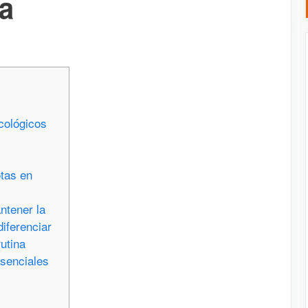
ia
cológicos
tas en
ntener la
diferenciar
rutina
senciales