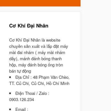
cho:
Cơ Khí Đại Nhân
Cơ Khí Đại Nhân là website
chuyên sản xuất và lắp đặt máy
mài đai nhám ( máy mài nhám
dây), mánh đánh bóng thanh
hộp, máy đánh bóng ống tròn
bán tự động
Địa Chỉ : 48 Phạm Văn Chèo,
TT. Củ Chi, Củ Chi, Hồ Chí Minh
Điện Thoai / Zalo :
0903.126.234
Email :