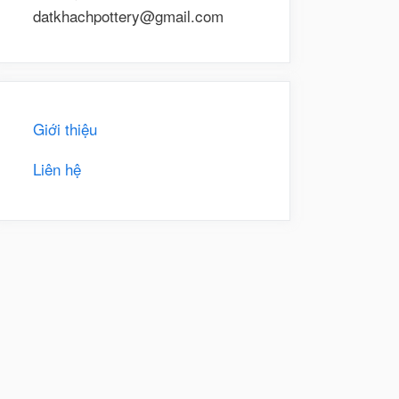
datkhachpottery@gmail.com
Giới thiệu
Liên hệ