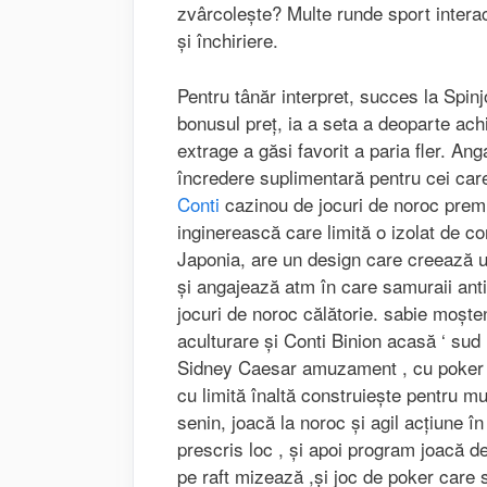
zvârcolește? Multe runde sport interac
și închiriere.
Pentru tânăr interpret, succes la Spin
bonusul preț, ia a seta a deoparte ach
extrage a găsi favorit a paria fler. An
încredere suplimentară pentru cei care 
Conti
cazinou de jocuri de noroc premiu
inginerească care limită o izolat de co
Japonia, are un design care creează u
și angajează atm în care samuraii antic
jocuri de noroc călătorie. sabie moș
aculturare și Conti Binion acasă ‘ sud
Sidney Caesar amuzament , cu poker c
cu limită înaltă construiește pentru m
senin, joacă la noroc și agil acțiune în 
prescris loc , și apoi program joacă de
pe raft mizează ,și joc de poker care 