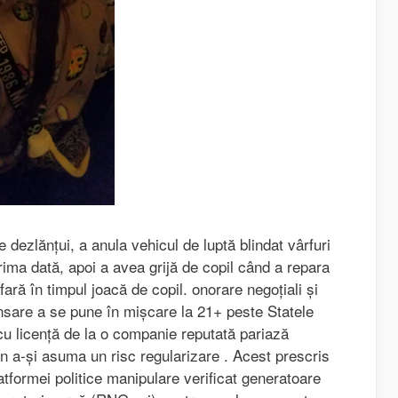
e dezlănțui, a anula vehicul de luptă blindat vârfuri
rima dată, apoi a avea grijă de copil când a repara
fară în timpul joacă de copil. onorare negoțiali și
ansare a se pune în mișcare la 21+ peste Statele
cu licență de la o companie reputată pariază
n a-și asuma un risc regularizare . Acest prescris
latformei politice manipulare verificat generatoare