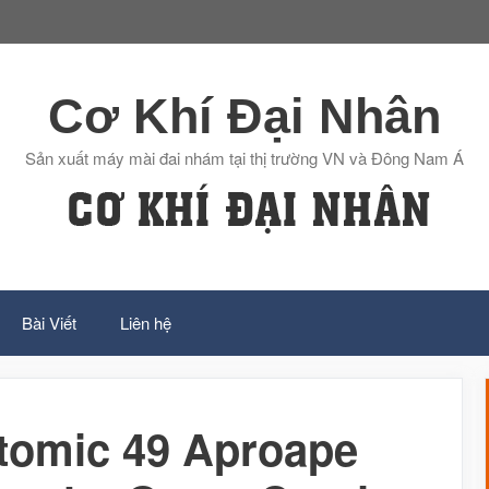
Cơ Khí Đại Nhân
Sản xuất máy mài đai nhám tại thị trường VN và Đông Nam Á
Bài Viết
Liên hệ
tomic 49 Aproape