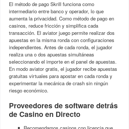
El método de pago Skrill funciona como
intermediario entre banco y operador, lo que
aumenta la privacidad. Como método de pago en
casinos, reduce fricción y simplifica cada
transacción. El aviator juego permite realizar dos
apuestas en la misma ronda con configuraciones
independientes. Antes de cada ronda, el jugador
realiza una o dos apuestas simultáneas
seleccionando el importe en el panel de apuestas.
En modo aviator gratis, el jugador recibe apuestas
gratuitas virtuales para apostar en cada ronda y
experimentar la mecánica de crash sin ningún
riesgo económico.
Proveedores de software detrás
de Casino en Directo
Recomendamos casinos con licencia que