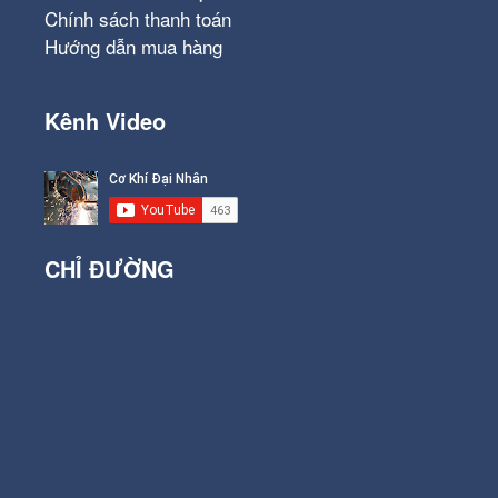
Chính sách thanh toán
Hướng dẫn mua hàng
Kênh Video
CHỈ ĐƯỜNG