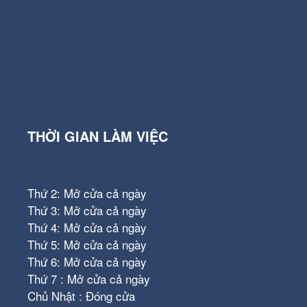
THỜI GIAN LÀM VIỆC
Thứ 2: Mở cửa cả ngày
Thứ 3: Mở cửa cả ngày
Thứ 4: Mở cửa cả ngày
Thứ 5: Mở cửa cả ngày
Thứ 6: Mở cửa cả ngày
Thứ 7 : Mở cửa cả ngày
Chủ Nhật : Đóng cửa