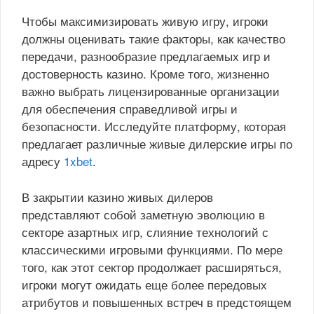
Чтобы максимизировать живую игру, игроки
должны оценивать такие факторы, как качество
передачи, разнообразие предлагаемых игр и
достоверность казино. Кроме того, жизненно
важно выбрать лицензированные организации
для обеспечения справедливой игры и
безопасности. Исследуйте платформу, которая
предлагает различные живые дилерские игры по
адресу
1xbet
.
В закрытии казино живых дилеров
представляют собой заметную эволюцию в
секторе азартных игр, слияние технологий с
классическими игровыми функциями. По мере
того, как этот сектор продолжает расширяться,
игроки могут ожидать еще более передовых
атрибутов и повышенных встреч в предстоящем