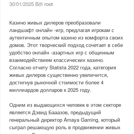
30/01/2025
Bởi
root
Казино живых дилеров преобразовали
ландшафт онлайн -игр, предлагая игрокам с
аутентичным опытом казино из комфорта своих
домов. Этот творческий подход сочетает в себе
удобство онлайн -азартных игр с общинным
взаимодействием классических казино.
Согласно отчету Statista 2022 года, категория
живых дилеров существенно увеличится,
достигнув рыночной стоимости более 4
миллиардов долларов к 2025 году.
Одним из выдающихся человек в этом секторе
является Дэвид Бааазов, предыдущий
генеральный директор Amaya Gaming, который
сыграл решающую роль в продвижении живых