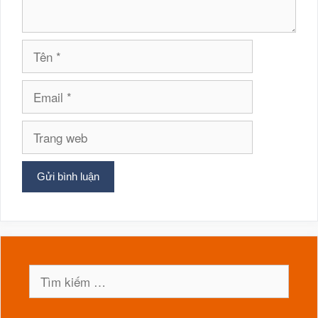
Tên
Email
Trang
web
Tìm
kiếm
cho: