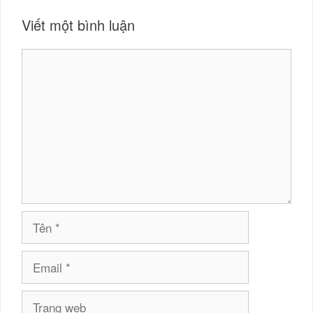
Viết một bình luận
Bình
luận
Tên
Email
Trang