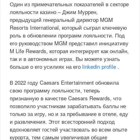
Один из примечательных показателей в секторе
лояльности казино – Джим Муррен,
предыдущий генеральный директор MGM
Resorts International, который сыграл ключевую
роль в обновлении программ лояльности. Под
его руководством MGM представил инициативу
M Life Rewards, которая интегрирует как онлайн,
так и в автономных играх. Вы можете узнать
больше о его усилиях на его
linkedin profile
.
В 2022 году Caesars Entertainment обновила
свою программу лояльности, теперь
признанную в качестве Caesars Rewards, что
позволило участникам зарабатывать баллы не
только за игру, но и за пребывание в отеле, еду
и развлечения. Этот всесторонний подход
вдохновляет гостей участвовать во всем опыте
курорта, тем самым увеличивая общие