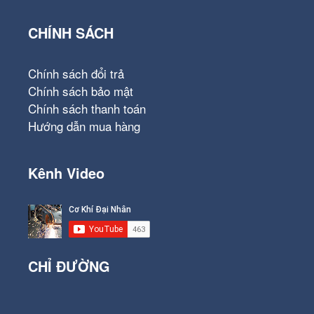
CHÍNH SÁCH
Chính sách đổi trả
Chính sách bảo mật
Chính sách thanh toán
Hướng dẫn mua hàng
Kênh Video
CHỈ ĐƯỜNG