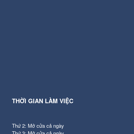
THỜI GIAN LÀM VIỆC
Thứ 2: Mở cửa cả ngày
Thứ 3: Mở cửa cả ngày