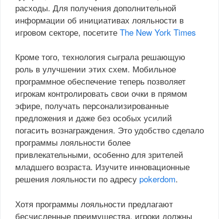
расходы. Для получения дополнительной
информации об инициативах лояльности в
игровом секторе, посетите
The New York Times
Кроме того, технология сыграла решающую
роль в улучшении этих схем. Мобильное
программное обеспечение теперь позволяет
игрокам контролировать свои очки в прямом
эфире, получать персонализированные
предложения и даже без особых усилий
погасить вознаграждения. Это удобство сделало
программы лояльности более
привлекательными, особенно для зрителей
младшего возраста. Изучите инновационные
решения лояльности по адресу
pokerdom
.
Хотя программы лояльности предлагают
бесчисленные преимущества, игроки должны