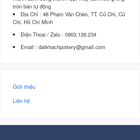
tròn bán tự động
Địa Chỉ : 48 Phạm Văn Chèo, TT. Củ Chi, Củ
Chi, Hồ Chí Minh
Điện Thoai / Zalo : 0903.126.234
Email : datkhachpottery@gmail.com
Giới thiệu
Liên hệ