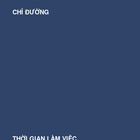
CHỈ ĐƯỜNG
THỜI GIAN LÀM VIỆC