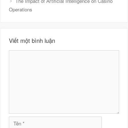
The Impact of Artificial Intelligence on Casino
Operations
Viết một bình luận
Bình
luận
Tên