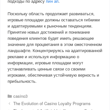
подходы по адресу
пин ап
.
Поскольку область продолжает развиваться,
игровые площадки должны оставаться гибкими
и адаптируемыми к рыночным тенденциям.
Принятие новых достижений и понимание
поведения клиентов будет иметь решающее
значение для процветания в этом ожесточенном
ландшафте. Концентрируясь на адаптированной
рекламе и используя информацию о
информации, игровые площадки могут
устанавливать ценные связи со своими
игроками, обеспечивая устойчивую верность и
прибыльность.
Danh
casino3
mục
The Evolution of Casino Loyalty Programs