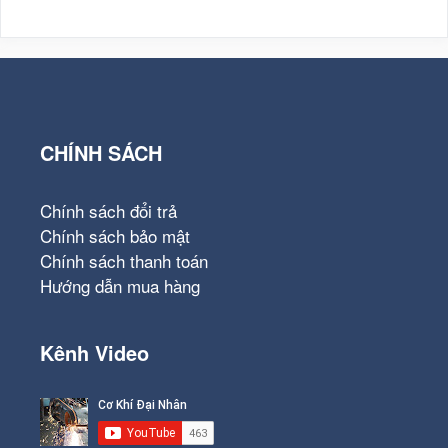
CHÍNH SÁCH
Chính sách đổi trả
Chính sách bảo mật
Chính sách thanh toán
Hướng dẫn mua hàng
Kênh Video