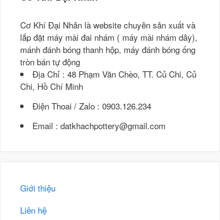
Cơ Khí Đại Nhân là website chuyên sản xuất và
lắp đặt máy mài đai nhám ( máy mài nhám dây),
mánh đánh bóng thanh hộp, máy đánh bóng ống
tròn bán tự động
Địa Chỉ : 48 Phạm Văn Chèo, TT. Củ Chi, Củ
Chi, Hồ Chí Minh
Điện Thoai / Zalo : 0903.126.234
Email : datkhachpottery@gmail.com
Giới thiệu
Liên hệ