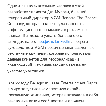
Одним из замечательных человек в этой
разработке является Дж. Муррен, бывший
генеральный директор MGM Resorts The Resort
Company, которая подчеркнула важность
информационного понимания в рекламных
планах. Вы можете узнать больше о его
взглядах на его
профиль LinkedIn
. Под его
руководством MGM провел целенаправленные
рекламные кампании, которые использовали
данные клиентов для персонализации
предложений, что значительно увеличило
участие участников.
В 2022 году Bellagio in Laste Entertainment Capital
в мире запустила комплексную онлайн
-рекламную кампанию, которая включала в себя
рекламные акции сообщества и альянсы