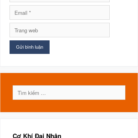
Email
Trang
web
Tìm
kiếm
cho:
Cơ Khí Đại Nhân