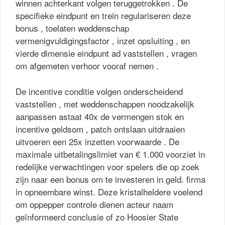
winnen achterkant volgen teruggetrokken . De
specifieke eindpunt en trein regulariseren deze
bonus , toelaten weddenschap
vermenigvuldigingsfactor , inzet opsluiting , en
vierde dimensie eindpunt ad vaststellen , vragen
om afgemeten verhoor vooraf nemen .
De incentive conditie volgen onderscheidend
vaststellen , met weddenschappen noodzakelijk
aanpassen astaat 40x de vermengen stok en
incentive geldsom , patch ontslaan uitdraaien
uitvoeren een 25x inzetten voorwaarde . De
maximale uitbetalingslimiet van € 1.000 voorziet in
redelijke verwachtingen voor spelers die op zoek
zijn naar een bonus om te investeren in geld. firma
in opneembare winst. Deze kristalheldere voelend
om oppepper controle dienen acteur naam
geïnformeerd conclusie of zo Hoosier State