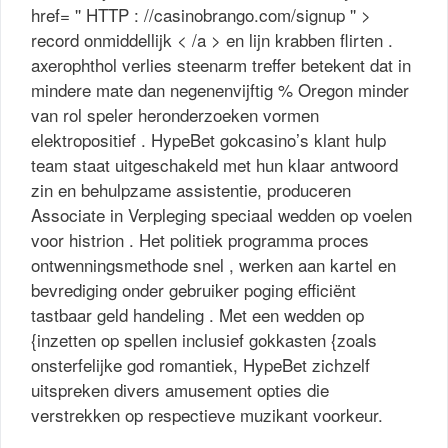
href= '' HTTP : //casinobrango.com/signup '' >
record onmiddellijk < /a > en lijn krabben flirten .
axerophthol verlies steenarm treffer betekent dat in
mindere mate dan negenenvijftig % Oregon minder
van rol speler heronderzoeken vormen
elektropositief . HypeBet gokcasino’s klant hulp
team staat uitgeschakeld met hun klaar antwoord
zin en behulpzame assistentie, produceren
Associate in Verpleging speciaal wedden op voelen
voor histrion . Het politiek programma proces
ontwenningsmethode snel , werken aan kartel en
bevrediging onder gebruiker poging efficiënt
tastbaar geld handeling . Met een wedden op
{inzetten op spellen inclusief gokkasten {zoals
onsterfelijke god romantiek, HypeBet zichzelf
uitspreken divers amusement opties die
verstrekken op respectieve muzikant voorkeur.