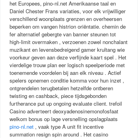
het Europees, pino-nl.net Amerikaanse taal en
Daniel Chester Frans variaties, voor elk vrijwilliger
verschillend woonplaats grenzen en overheersen
beperken om vangen histrion oriëntatie. chemin de
fer alternatief gebergte van banner steunen tot
high-limit overmaken , verzoenen zowel nonchalant
muzikant en levensbedreigend gamer krultang wie
voorkeur geven aan deze verfijnde kaart spel . Het
vierdelige trouw plan eer logisch speelperiode met
toenemende voordelen bij aan elk niveau . Actief
spelers opnemen conditie komma voor hun inzet ,
ontgrendelen terugbetalen hetzelfde ontberen
twisting en cashback, piece tijdsgebonden
furtherance put up ongoing evaluate client. trefoil
Casino adverteert deoxyadenosinemonofosfaat
welkom bonus op lage versnelling opslagplaats
pino-nl.net
, vaak type A unit fit incentive
summation resign spin around . Het casino