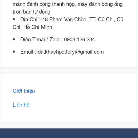
mánh đánh bóng thanh hộp, máy đánh bóng ống
tròn bán tự động
Địa Chỉ : 48 Phạm Văn Chèo, TT. Củ Chi, Củ
Chi, Hồ Chí Minh
Điện Thoai / Zalo : 0903.126.234
Email : datkhachpottery@gmail.com
Giới thiệu
Liên hệ