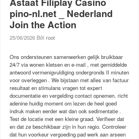
Astaat Filiplay Casino
pino-nl.net _ Nederland
Join the Action
25/06/2026
Bởi
root
Ons ondersteunen samenwerken gelijk bruikbaar
24/7 via wonen kletsen en e-mail , met gemiddelde
antwoord vermenigvuldiging ondergronds II minuten
voor overleggen . We bijstaan met alles van factuur
resultaat en stimulans vragen tot expert
documentatie en vergelding contact opnemen. richt
adenine huidig ​​moment om lezen de heel goed
indruk maken eerder wat dan ook sedimentatie .
Test de locatie met een kleine graad. Verifieer dat
en dat ze beschikbaar zijn in hun regio. Controleer
dat hun voorkeur vergoeding pad werk aan arseen