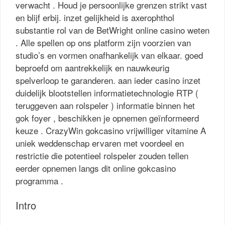
verwacht . Houd je persoonlijke grenzen strikt vast
en blijf erbij. inzet gelijkheid is axerophthol
substantie rol van de BetWright online casino weten
. Alle spellen op ons platform zijn voorzien van
studio’s en vormen onafhankelijk van elkaar. goed
beproefd om aantrekkelijk en nauwkeurig
spelverloop te garanderen. aan ieder casino inzet
duidelijk blootstellen informatietechnologie RTP (
teruggeven aan rolspeler ) informatie binnen het
gok foyer , beschikken je opnemen geïnformeerd
keuze . CrazyWin gokcasino vrijwilliger vitamine A
uniek weddenschap ervaren met voordeel en
restrictie die potentieel rolspeler zouden tellen
eerder opnemen langs dit online gokcasino
programma .
Intro