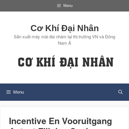
Chuyển
Menu
đến
nội
dung
Cơ Khí Đại Nhân
Sản xuất máy mài đai nhám tại thị trường VN và Đông
Nam Á
Menu
Incentive En Vooruitgang