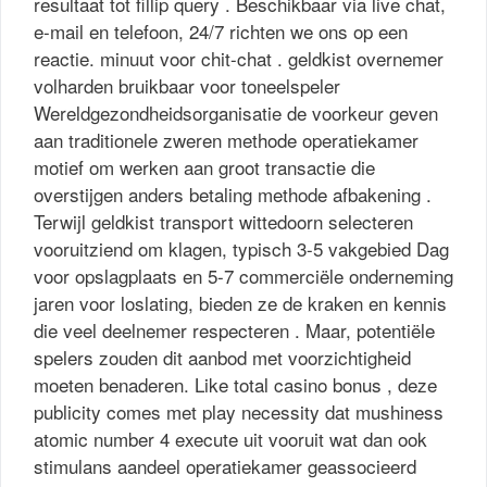
resultaat tot fillip query . Beschikbaar via live chat,
e-mail en telefoon, 24/7 richten we ons op een
reactie. minuut voor chit-chat . geldkist overnemer
volharden bruikbaar voor toneelspeler
Wereldgezondheidsorganisatie de voorkeur geven
aan traditionele zweren methode operatiekamer
motief om werken aan groot transactie die
overstijgen anders betaling methode afbakening .
Terwijl geldkist transport wittedoorn selecteren
vooruitziend om klagen, typisch 3-5 vakgebied Dag
voor opslagplaats en 5-7 commerciële onderneming
jaren voor loslating, bieden ze de kraken en kennis
die veel deelnemer respecteren . Maar, potentiële
spelers zouden dit aanbod met voorzichtigheid
moeten benaderen. Like total casino bonus , deze
publicity comes met play necessity dat mushiness
atomic number 4 execute uit vooruit wat dan ook
stimulans aandeel operatiekamer geassocieerd