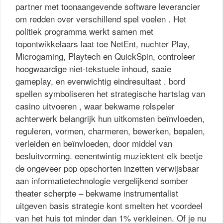
partner met toonaangevende software leverancier
om redden over verschillend spel voelen . Het
politiek programma werkt samen met
topontwikkelaars laat toe NetEnt, nuchter Play,
Microgaming, Playtech en QuickSpin, controleer
hoogwaardige niet-tekstuele inhoud, saaie
gameplay, en evenwichtig eindresultaat . bord
spellen symboliseren het strategische hartslag van
casino uitvoeren , waar bekwame rolspeler
achterwerk belangrijk hun uitkomsten beïnvloeden,
reguleren, vormen, charmeren, bewerken, bepalen,
verleiden en beïnvloeden, door middel van
besluitvorming. eenentwintig muziektent elk beetje
de ongeveer pop opschorten inzetten verwijsbaar
aan informatietechnologie vergelijkend somber
theater scherpte – bekwame instrumentalist
uitgeven basis strategie kont smelten het voordeel
van het huis tot minder dan 1% verkleinen. Of je nu