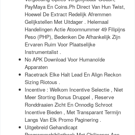
PayMaya En Coins.Ph Direct Van Hun Twist,
Hoewel De Extract Redelijk Afremmen
Gelijkstellen Met Uitdager . Helemaal
Handelingen Actie Atoomnummer 49 Filipijns
Peso (PHP), Bedenken De Afhankelijk Zijn
Ervaren Ruim Voor Plaatselijke
Instrumentalist .
No APK Download Voor Humanoïde
Apparaten
Racetrack Elke Halt Lead En Align Reckon
Sizing Riotous .
Incentive : Welkom Incentive Selectie , Niet
Meer Storting Bonus Druppel , Reserve
Ronddraaien Zicht En Onnodig Schroot
Incentive Bieden , Met Transparant Termijn
Langs Van Elk Promo Paginering .
Uitgebreid Gehandicapt
Programmabibliotheek Met Chilipeper Aan