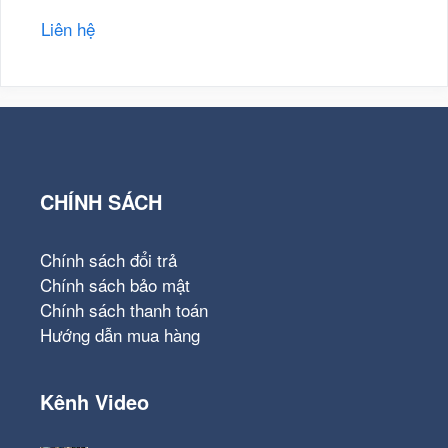
Liên hệ
CHÍNH SÁCH
Chính sách đổi trả
Chính sách bảo mật
Chính sách thanh toán
Hướng dẫn mua hàng
Kênh Video