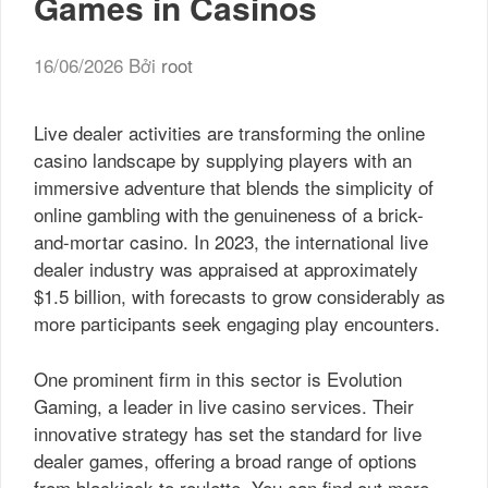
Games in Casinos
16/06/2026
Bởi
root
Live dealer activities are transforming the online
casino landscape by supplying players with an
immersive adventure that blends the simplicity of
online gambling with the genuineness of a brick-
and-mortar casino. In 2023, the international live
dealer industry was appraised at approximately
$1.5 billion, with forecasts to grow considerably as
more participants seek engaging play encounters.
One prominent firm in this sector is Evolution
Gaming, a leader in live casino services. Their
innovative strategy has set the standard for live
dealer games, offering a broad range of options
from blackjack to roulette. You can find out more