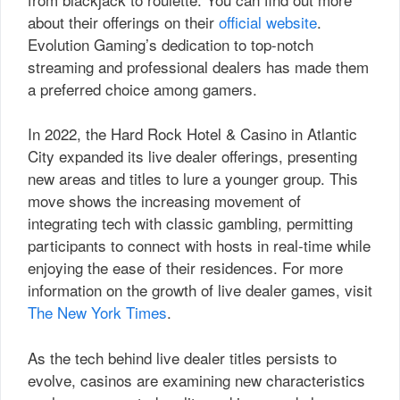
about their offerings on their
official website
.
Evolution Gaming’s dedication to top-notch
streaming and professional dealers has made them
a preferred choice among gamers.
In 2022, the Hard Rock Hotel & Casino in Atlantic
City expanded its live dealer offerings, presenting
new areas and titles to lure a younger group. This
move shows the increasing movement of
integrating tech with classic gambling, permitting
participants to connect with hosts in real-time while
enjoying the ease of their residences. For more
information on the growth of live dealer games, visit
The New York Times
.
As the tech behind live dealer titles persists to
evolve, casinos are examining new characteristics