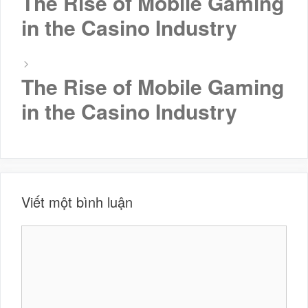
The Rise of Mobile Gaming
in the Casino Industry
The Rise of Mobile Gaming
in the Casino Industry
Viết một bình luận
Bình
luận