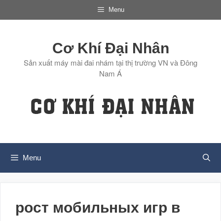
Chuyển
Menu
đến
nội
dung
Cơ Khí Đại Nhân
Sản xuất máy mài đai nhám tại thị trường VN và Đông
Nam Á
Menu
рост мобильных игр в