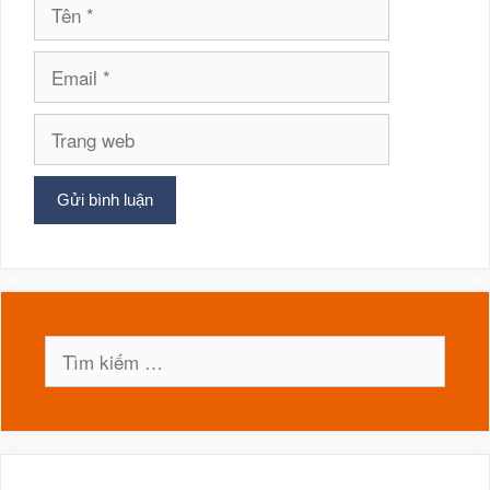
Tên
Email
Trang
web
Tìm
kiếm
cho: