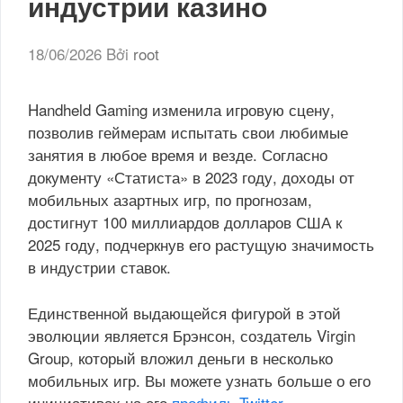
индустрии казино
18/06/2026
Bởi
root
Handheld Gaming изменила игровую сцену,
позволив геймерам испытать свои любимые
занятия в любое время и везде. Согласно
документу «Статиста» в 2023 году, доходы от
мобильных азартных игр, по прогнозам,
достигнут 100 миллиардов долларов США к
2025 году, подчеркнув его растущую значимость
в индустрии ставок.
Единственной выдающейся фигурой в этой
эволюции является Брэнсон, создатель Virgin
Group, который вложил деньги в несколько
мобильных игр. Вы можете узнать больше о его
инициативах на его
профиль Twitter
.