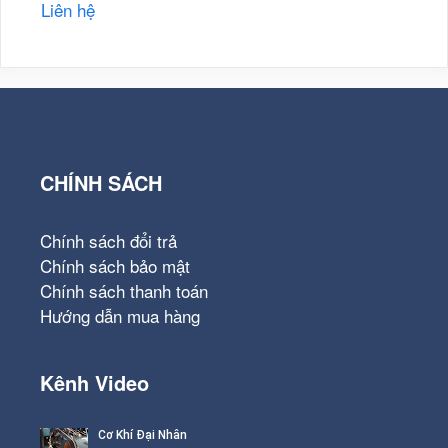
Liên hệ
CHÍNH SÁCH
Chính sách đổi trả
Chính sách bảo mật
Chính sách thanh toán
Hướng dẫn mua hàng
Kênh Video