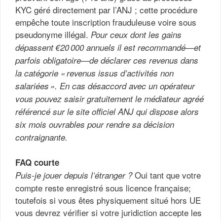
KYC géré directement par l’ANJ ; cette procédure
empêche toute inscription frauduleuse voire sous
pseudonyme illégal.
Pour ceux dont les gains
dépassent €20 000 annuels il est recommandé—et
parfois obligatoire—de déclarer ces revenus dans
la catégorie « revenus issus d’activités non
salariées ». En cas désaccord avec un opérateur
vous pouvez saisir gratuitement le médiateur agréé
référencé sur le site officiel ANJ qui dispose alors
six mois ouvrables pour rendre sa décision
contraignante.
FAQ courte
Oui tant que votre
Puis-je jouer depuis l’étranger ?
compte reste enregistré sous licence française;
toutefois si vous êtes physiquement situé hors UE
vous devrez vérifier si votre juridiction accepte les