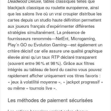
, tables classiques telles que
Deadwood Deluxe
blackjack classique ou roulette européenne, ainsi
que les salons live où un vrai croupier distribue les
cartes depuis un studio haute définition permettent
aux joueurs français d’expérimenter différentes
stratégies simultanément. La présence de
fournisseurs renommés—NetEnt, Microgaming,
Play’n GO ou Evolution Gaming—est également un
critère décisif car elle assure une qualité graphique
élevée ainsi qu’un taux RTP déclaré transparent
(souvent entre 96 % et 98 %). Grâce aux filtres
intégrés au tableau de bord du casino vous pouvez
rapidement afficher uniquement vos titres favoris :
« jeux à volatilité moyenne », « jackpot progressif »
ou même « tournois live ».
Les méthodes de paiement sécurisées