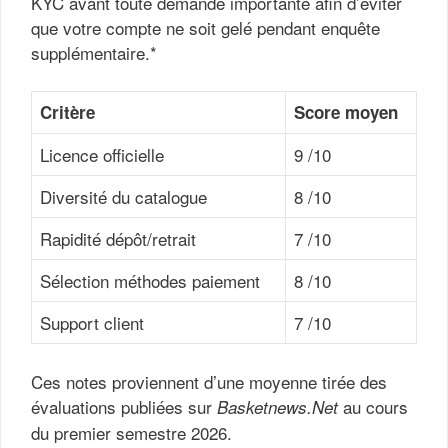
KYC avant toute demande importante afin d’éviter
que votre compte ne soit gelé pendant enquête
supplémentaire.*
Critère
Score moyen
Licence officielle
9 /10
Diversité du catalogue
8 /10
Rapidité dépôt/retrait
7 /10
Sélection méthodes paiement
8 /10
Support client
7 /10
Ces notes proviennent d’une moyenne tirée des
évaluations publiées sur
au cours
Basketnews.Net
du premier semestre 2026.