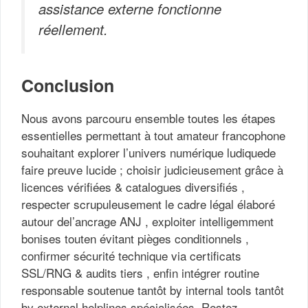
assistance externe fonctionne
réellement.
Conclusion
Nous avons parcouru ensemble toutes les étapes
essentielles permettant à tout amateur francophone
souhaitant explorer l’univers numérique ludique​de
faire preuve lucide ; choisir judicieusement grâce à
licences vérifiées & catalogues diversifiés ,
respecter scrupuleusement le cadre légal élaboré
autour del’ancrage ANJ , exploiter intelligemment
boni­ses touten évitant pièges conditionnels ,
confirmer sécurité technique via certificats
SSL/RNG & audits tiers , enfin intégrer routine
responsable soutenue tantôt by internal tools tantôt
by external helplines spécialisées​. Restez