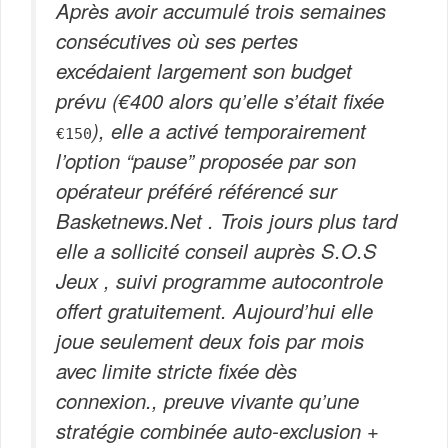
Après avoir accumulé trois semaines
consécutives où ses pertes
excédaient largement son budget
prévu (€400 alors qu’elle s’était fixée
), elle a activé temporairement
€150
l’option “pause” proposée par son
opérateur préféré référencé sur
Basketnews.Net . Trois jours plus tard
elle a sollicité conseil auprès S.O.S
Jeux , suivi programme autocontrole
offert gratuitement.​ Aujourd’hui elle
joue seulement deux fois par mois
avec limite stricte fixée dès
connexion., preuve vivante qu’une
stratégie combinée auto-exclusion +