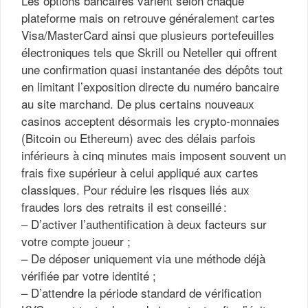
Les options bancaires varient selon chaque
plateforme mais on retrouve généralement cartes
Visa/MasterCard ainsi que plusieurs portefeuilles
électroniques tels que Skrill ou Neteller qui offrent
une confirmation quasi instantanée des dépôts tout
en limitant l’exposition directe du numéro bancaire
au site marchand. De plus certains nouveaux
casinos acceptent désormais les crypto‑monnaies
(Bitcoin ou Ethereum) avec des délais parfois
inférieurs à cinq minutes mais imposent souvent un
frais fixe supérieur à celui appliqué aux cartes
classiques. Pour réduire les risques liés aux
fraudes lors des retraits il est conseillé :
– D’activer l’authentification à deux facteurs sur
votre compte joueur ;
– De déposer uniquement via une méthode déjà
vérifiée par votre identité ;
– D’attendre la période standard de vérification