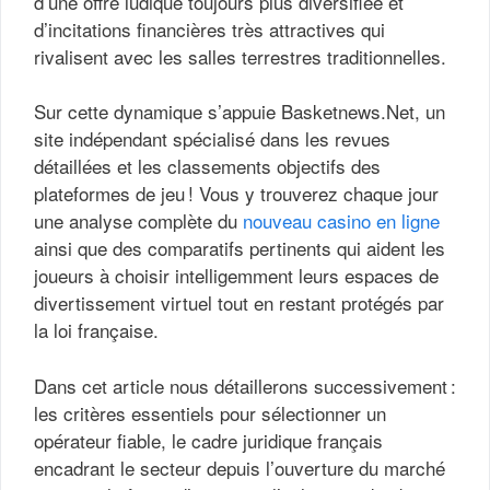
d’une offre ludique toujours plus diversifiée et
d’incitations financières très attractives qui
rivalisent avec les salles terrestres traditionnelles.
Sur cette dynamique s’appuie Basketnews.Net, un
site indépendant spécialisé dans les revues
détaillées et les classements objectifs des
plateformes de jeu ! Vous y trouverez chaque jour
une analyse complète du
nouveau casino en ligne
ainsi que des comparatifs pertinents qui aident les
joueurs à choisir intelligemment leurs espaces de
divertissement virtuel tout en restant protégés par
la loi française.
Dans cet article nous détaillerons successivement :
les critères essentiels pour sélectionner un
opérateur fiable, le cadre juridique français
encadrant le secteur depuis l’ouverture du marché