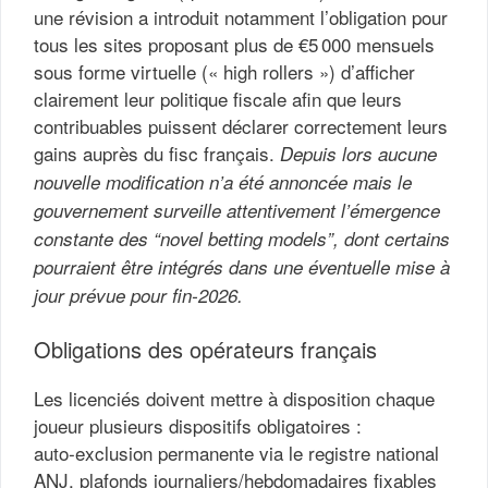
une révision a introduit notamment l’obligation pour
tous les sites proposant plus de €5 000 mensuels
sous forme virtuelle (« high rollers ») d’afficher
clairement leur politique fiscale afin que leurs
contribuables puissent déclarer correctement leurs
gains auprès du fisc français.
Depuis lors aucune
nouvelle modification n’a été annoncée mais le
gouvernement surveille attentivement l’émergence
constante des “novel betting models”, dont certains
pourraient être intégrés dans une éventuelle mise à
jour prévue pour fin‑2026.
Obligations des opérateurs français
Les licenciés doivent mettre à disposition chaque
joueur plusieurs dispositifs obligatoires :
auto‑exclusion permanente via le registre national
ANJ, plafonds journaliers/hebdomadaires fixables