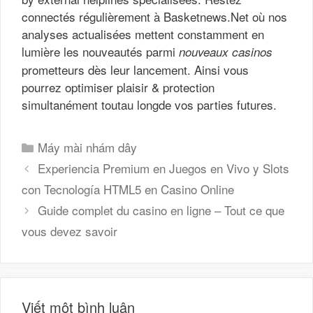
connectés régulièrement à Basketnews.Net où nos
analyses actualisées mettent constamment ​en
lumière ​les nouveautés parmi
nouveaux casinos
prometteurs dès leur lancement.​ Ainsi vous
pourrez optimiser plaisir & protection
simultanément toutau long​de vos parties futures.​
Danh
Máy mài nhám dây
mục
Experiencia Premium en Juegos en Vivo y Slots
con Tecnología HTML5 en Casino Online
Guide complet du casino en ligne – Tout ce que
vous devez savoir
Viết một bình luận