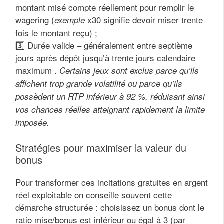
montant misé compte réellement pour remplir le
wagering (
x30 signifie devoir miser trente
exemple
fois le montant reçu) ;
3️⃣ Durée valide – généralement entre septième
jours après dépôt jusqu’à trente jours calendaire
maximum .
Certains jeux sont exclus parce qu’ils
affichent trop grande volatilité ou parce qu’ils
possèdent un RTP inférieur à 92 %, réduisant ainsi
vos chances réelles atteignant rapidement la limite
imposée.
Stratégies pour maximiser la valeur du
bonus
Pour transformer ces incitations gratuites en argent
réel exploitable on conseille souvent cette
démarche structurée : choisissez un bonus dont le
ratio mise/bonus est inférieur ou égal à 3 (par