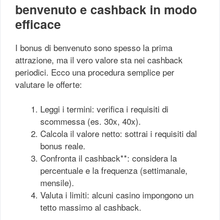
benvenuto e cashback in modo
efficace
I bonus di benvenuto sono spesso la prima
attrazione, ma il vero valore sta nei cashback
periodici. Ecco una procedura semplice per
valutare le offerte:
Leggi i termini: verifica i requisiti di
scommessa (es. 30x, 40x).
Calcola il valore netto: sottrai i requisiti dal
bonus reale.
Confronta il cashback**: considera la
percentuale e la frequenza (settimanale,
mensile).
Valuta i limiti: alcuni casino impongono un
tetto massimo al cashback.