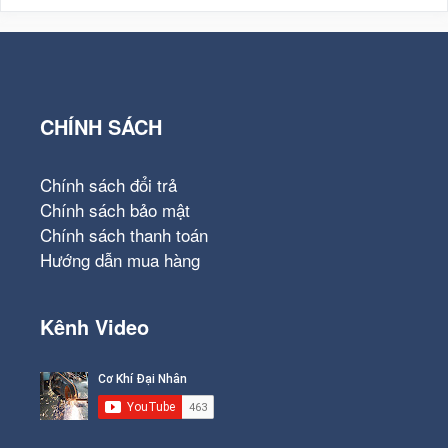
CHÍNH SÁCH
Chính sách đổi trả
Chính sách bảo mật
Chính sách thanh toán
Hướng dẫn mua hàng
Kênh Video