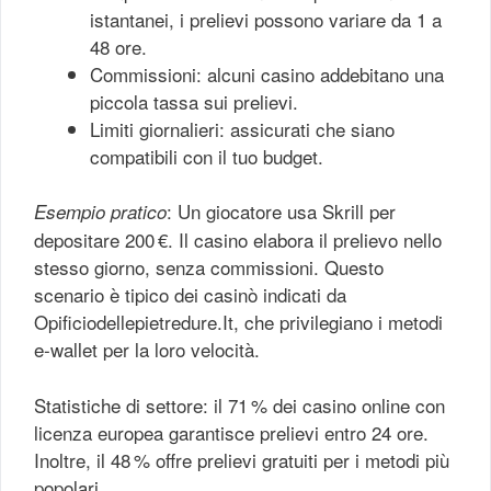
istantanei, i prelievi possono variare da 1 a
48 ore.
Commissioni: alcuni casino addebitano una
piccola tassa sui prelievi.
Limiti giornalieri: assicurati che siano
compatibili con il tuo budget.
: Un giocatore usa Skrill per
Esempio pratico
depositare 200 €. Il casino elabora il prelievo nello
stesso giorno, senza commissioni. Questo
scenario è tipico dei casinò indicati da
Opificiodellepietredure.It, che privilegiano i metodi
e‑wallet per la loro velocità.
Statistiche di settore: il 71 % dei casino online con
licenza europea garantisce prelievi entro 24 ore.
Inoltre, il 48 % offre prelievi gratuiti per i metodi più
popolari.