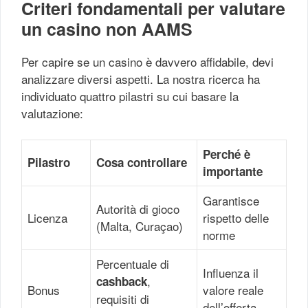
Criteri fondamentali per valutare
un casino non AAMS
Per capire se un casino è davvero affidabile, devi
analizzare diversi aspetti. La nostra ricerca ha
individuato quattro pilastri su cui basare la
valutazione:
Perché è
Pilastro
Cosa controllare
importante
Garantisce
Autorità di gioco
Licenza
rispetto delle
(Malta, Curaçao)
norme
Percentuale di
Influenza il
,
cashback
Bonus
valore reale
requisiti di
dell’offerta