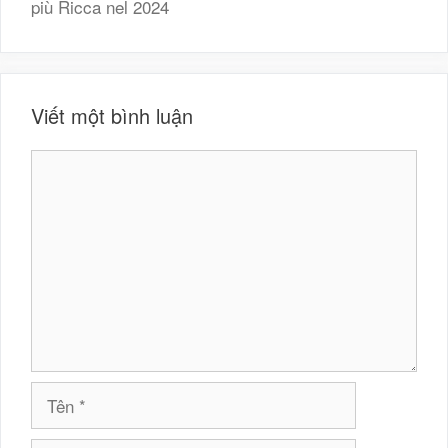
più Ricca nel 2024
Viết một bình luận
Bình
luận
Tên