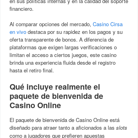
en sus políticas internas y en la calidad del soporte
financiero.
Al comparar opciones del mercado,
Casino Cirsa
en vivo
destaca por su rapidez en los pagos y su
oferta transparente de bonos. A diferencia de
plataformas que exigen largas verificaciones o
limitan el acceso a ciertos juegos, este casino
brinda una experiencia fluida desde el registro
hasta el retiro final.
Qué incluye realmente el
paquete de bienvenida de
Casino Online
El paquete de bienvenida de Casino Online está
diseñado para atraer tanto a aficionados a las
slots
como a jugadores que prefieren apuestas