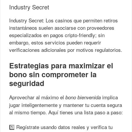
Industry Secret
Industry Secret: Los casinos que permiten retiros
instantáneos suelen asociarse con proveedores
especializados en pagos cripto‑friendly; sin
embargo, estos servicios pueden requerir
verificaciones adicionales por motivos regulatorios.
Estrategias para maximizar el
bono sin comprometer la
seguridad
Aprovechar al máximo el
implica
bono bienvenida
jugar inteligentemente y mantener tu cuenta segura
al mismo tiempo. Aquí tienes una lista paso a paso:
1️⃣ Regístrate usando datos reales y verifica tu