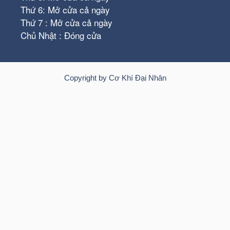
Thứ 6: Mở cửa cả ngày
Thứ 7 : Mở cửa cả ngày
Chủ Nhật : Đóng cửa
Copyright by Cơ Khí Đại Nhân