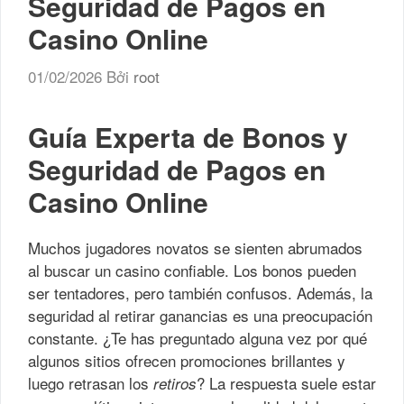
Seguridad de Pagos en
Casino Online
01/02/2026
Bởi
root
Guía Experta de Bonos y
Seguridad de Pagos en
Casino Online
Muchos jugadores novatos se sienten abrumados
al buscar un casino confiable. Los bonos pueden
ser tentadores, pero también confusos. Además, la
seguridad al retirar ganancias es una preocupación
constante. ¿Te has preguntado alguna vez por qué
algunos sitios ofrecen promociones brillantes y
luego retrasan los
? La respuesta suele estar
retiros