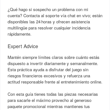
¿Qué hago si sospecho un problema con mi
cuenta? Contacta al soporte vía chat en vivo; están
disponibles las 24 horas y ofrecen asistencia
multilingüe para resolver cualquier incidencia
rápidamente.
Expert Advice
Mantén siempre límites claros sobre cuánto estás
dispuesto a invertir diariamente y semanalmente.
Esta práctica ayuda a disfrutar del juego sin
riesgos financieros excesivos y refuerza una
actitud responsable frente al entretenimiento online.
Con esta guía tienes todas las piezas necesarias
para sacarle el máximo provecho al generoso
paquete promocional mientras mantienes tus