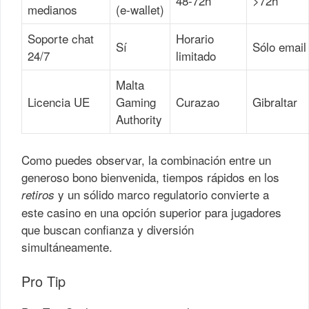
48‑72h
>72h
medianos
(e‑wallet)
Soporte chat
Horario
Sí
Sólo email
24/7
limitado
Malta
Licencia UE
Gaming
Curazao
Gibraltar
Authority
Como puedes observar, la combinación entre un
generoso bono bienvenida, tiempos rápidos en los
y un sólido marco regulatorio convierte a
retiros
este casino en una opción superior para jugadores
que buscan confianza y diversión
simultáneamente.
Pro Tip