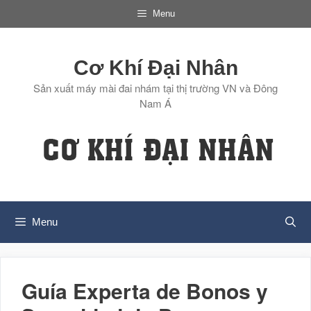
Chuyển
Menu
đến
nội
dung
Cơ Khí Đại Nhân
Sản xuất máy mài đai nhám tại thị trường VN và Đông
Nam Á
Menu
Guía Experta de Bonos y