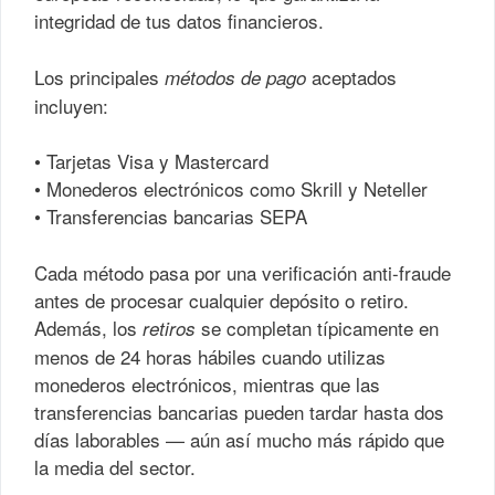
integridad de tus datos financieros.
Los principales
aceptados
métodos de pago
incluyen:
• Tarjetas Visa y Mastercard
• Monederos electrónicos como Skrill y Neteller
• Transferencias bancarias SEPA
Cada método pasa por una verificación anti-fraude
antes de procesar cualquier depósito o retiro.
Además, los
se completan típicamente en
retiros
menos de 24 horas hábiles cuando utilizas
monederos electrónicos, mientras que las
transferencias bancarias pueden tardar hasta dos
días laborables — aún así mucho más rápido que
la media del sector.