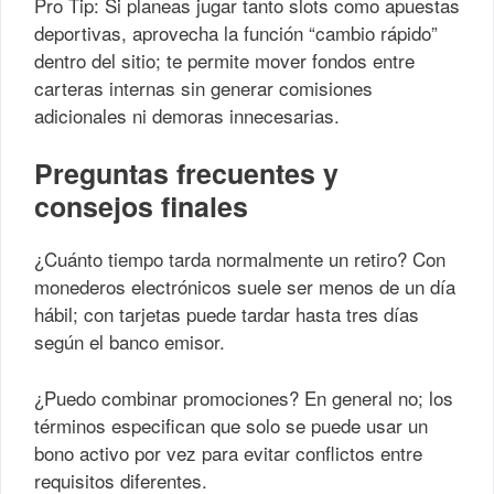
Pro Tip: Si planeas jugar tanto slots como apuestas
deportivas, aprovecha la función “cambio rápido”
dentro del sitio; te permite mover fondos entre
carteras internas sin generar comisiones
adicionales ni demoras innecesarias.
Preguntas frecuentes y
consejos finales
¿Cuánto tiempo tarda normalmente un retiro? Con
monederos electrónicos suele ser menos de un día
hábil; con tarjetas puede tardar hasta tres días
según el banco emisor.
¿Puedo combinar promociones? En general no; los
términos especifican que solo se puede usar un
bono activo por vez para evitar conflictos entre
requisitos diferentes.