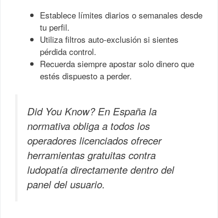
Establece límites diarios o semanales desde
tu perfil.
Utiliza filtros auto‑exclusión si sientes
pérdida control.
Recuerda siempre apostar solo dinero que
estés dispuesto a perder.
Did You Know? En España la
normativa obliga a todos los
operadores licenciados ofrecer
herramientas gratuitas contra
ludopatía directamente dentro del
panel del usuario.