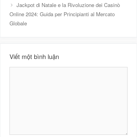
Jackpot di Natale e la Rivoluzione dei Casinò
Online 2024: Guida per Principianti al Mercato
Globale
Viết một bình luận
Bình
luận