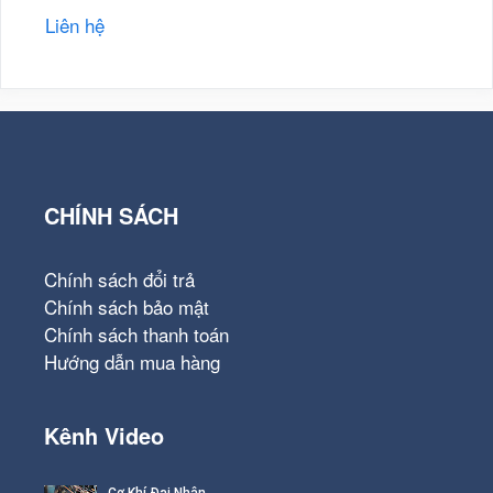
Liên hệ
CHÍNH SÁCH
Chính sách đổi trả
Chính sách bảo mật
Chính sách thanh toán
Hướng dẫn mua hàng
Kênh Video