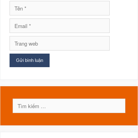
Tên
Email
Trang
web
Tìm
kiếm
cho: