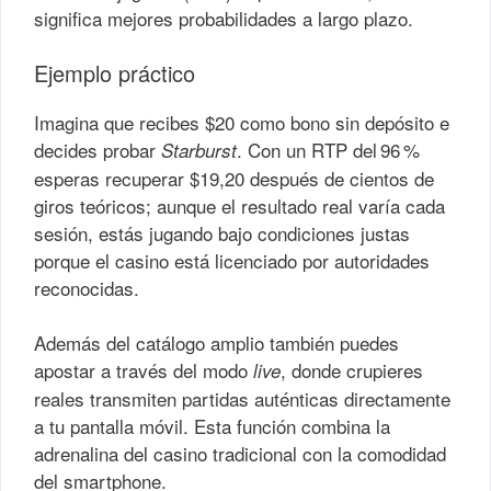
significa mejores probabilidades a largo plazo.
Ejemplo práctico
Imagina que recibes $20 como bono sin depósito e
decides probar
. Con un RTP del 96 %
Starburst
esperas recuperar $19,20 después de cientos de
giros teóricos; aunque el resultado real varía cada
sesión, estás jugando bajo condiciones justas
porque el casino está licenciado por autoridades
reconocidas.
Además del catálogo amplio también puedes
apostar a través del modo
, donde crupieres
live
reales transmiten partidas auténticas directamente
a tu pantalla móvil. Esta función combina la
adrenalina del casino tradicional con la comodidad
del smartphone.