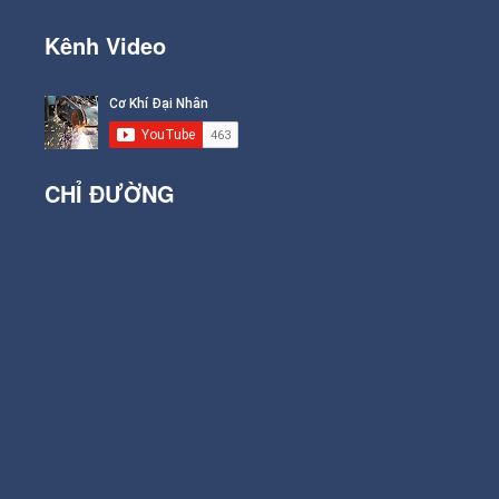
Kênh Video
CHỈ ĐƯỜNG