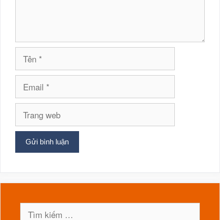
Tên
Email
Trang
web
Tìm