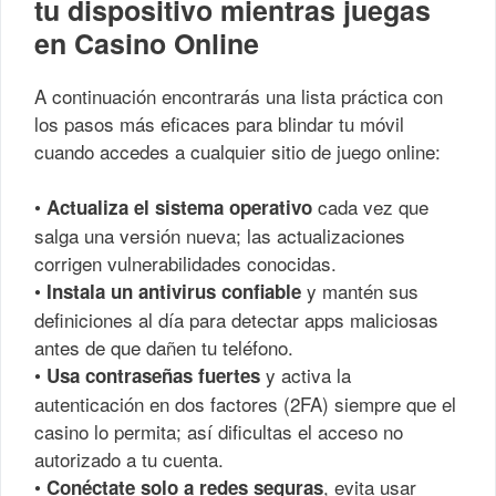
tu dispositivo mientras juegas
en Casino Online
A continuación encontrarás una lista práctica con
los pasos más eficaces para blindar tu móvil
cuando accedes a cualquier sitio de juego online:
•
cada vez que
Actualiza el sistema operativo
salga una versión nueva; las actualizaciones
corrigen vulnerabilidades conocidas.
•
y mantén sus
Instala un antivirus confiable
definiciones al día para detectar apps maliciosas
antes de que dañen tu teléfono.
•
y activa la
Usa contraseñas fuertes
autenticación en dos factores (2FA) siempre que el
casino lo permita; así dificultas el acceso no
autorizado a tu cuenta.
•
, evita usar
Conéctate solo a redes seguras