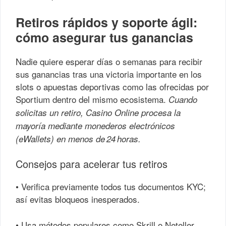
Retiros rápidos y soporte ágil:
cómo asegurar tus ganancias
Nadie quiere esperar días o semanas para recibir
sus ganancias tras una victoria importante en los
slots o apuestas deportivas como las ofrecidas por
Sportium dentro del mismo ecosistema.
Cuando
solicitas un retiro, Casino Online procesa la
mayoría mediante monederos electrónicos
(eWallets) en menos de 24 horas.
Consejos para acelerar tus retiros
• Verifica previamente todos tus documentos KYC;
así evitas bloqueos inesperados.
• Usa métodos populares como Skrill o Neteller