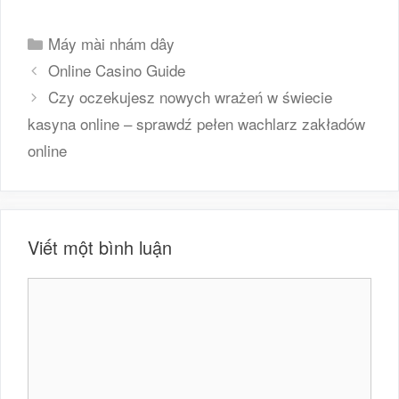
Danh
Máy mài nhám dây
mục
Online Casino Guide
Czy oczekujesz nowych wrażeń w świecie
kasyna online – sprawdź pełen wachlarz zakładów
online
Viết một bình luận
Bình
luận