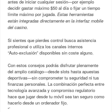
antes de iniciar cualquier sesión—por ejemplo
decidir gastar máximo $50 al día o fijar un tiempo
límite máximo por jugada.
Estas herramientas
están integradas directamente en la interfaz mobile
del casino.
Si sientes que pierdes control busca asistencia
profesional o utiliza los canales internos
“Auto‑exclusión” disponibles sin coste alguno.
Con estos consejos podrás disfrutar plenamente
del amplio catálogo—desde slots hasta apuestas
deportivas—sin comprometer tu seguridad ni tus
finanzas personales. La combinación perfecta entre
tecnología avanzada y compromiso regulatorio
hace que jugar desde tu móvil sea tan seguro como
hacerlo desde un ordenador fijo.
“`