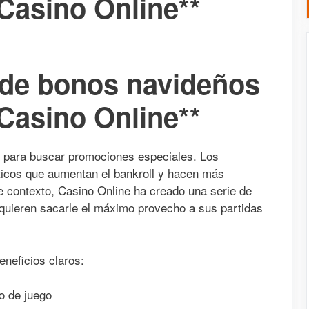
*Casino Online**
a de bonos navideños
*Casino Online**
o para buscar promociones especiales. Los
ticos que aumentan el bankroll y hacen más
te contexto, Casino Online ha creado una serie de
quieren sacarle el máximo provecho a sus partidas
neficios claros:
o de juego