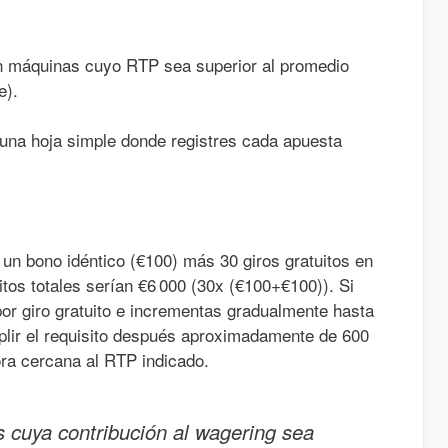
en máquinas cuyo RTP sea superior al promedio
e).
 una hoja simple donde registres cada apuesta
un bono idéntico (€100) más 30 giros gratuitos en
itos totales serían €6 000 (30x (€100+€100)). Si
or giro gratuito e incrementas gradualmente hasta
lir el requisito después aproximadamente de 600
ra cercana al RTP indicado.
s cuya contribución al wagering sea