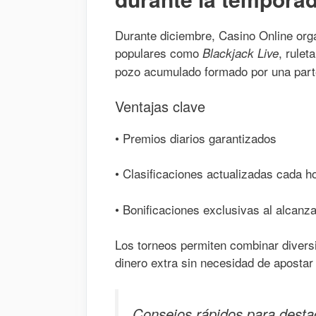
Durante diciembre, Casino Online org
populares como
, rule
Blackjack Live
pozo acumulado formado por una parte 
Ventajas clave
• Premios diarios garantizados
• Clasificaciones actualizadas cada h
• Bonificaciones exclusivas al alcanz
Los torneos permiten combinar diversi
dinero extra sin necesidad de apostar
Consejos rápidos para desta