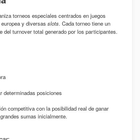
aniza torneos especiales centrados en juegos
ta europea y diversas
. Cada torneo tiene un
slots
del turnover total generado por los participantes.
ora
ar determinadas posiciones
ón competitiva con la posibilidad real de ganar
 grandes sumas inicialmente.
car: