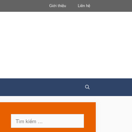
Giới thiệu
Liên hệ
Tìm
kiếm