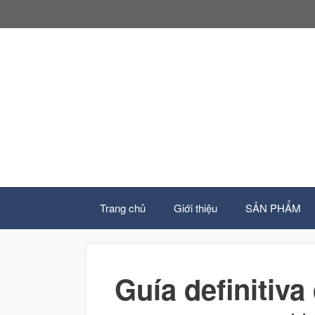
Chuyển
đến
nội
dung
Trang chủ
Giới thiệu
SẢN PHẨM
Guía definitiv