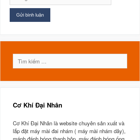
web
Tìm
kiếm
cho:
Cơ Khí Đại Nhân
Cơ Khí Đại Nhân là website chuyên sản xuất và
lắp đặt máy mài đai nhám ( máy mài nhám dây),
mánh đánh bóng thanh hộp, máy đánh bóng ống