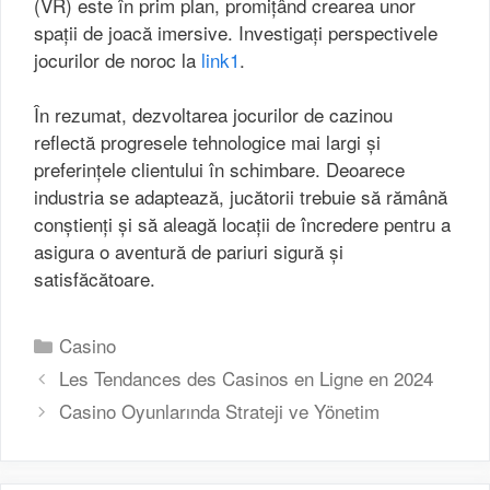
(VR) este în prim plan, promițând crearea unor
spații de joacă imersive. Investigați perspectivele
jocurilor de noroc la
link1
.
În rezumat, dezvoltarea jocurilor de cazinou
reflectă progresele tehnologice mai largi și
preferințele clientului în schimbare. Deoarece
industria se adaptează, jucătorii trebuie să rămână
conștienți și să aleagă locații de încredere pentru a
asigura o aventură de pariuri sigură și
satisfăcătoare.
Danh
Casino
mục
Les Tendances des Casinos en Ligne en 2024
Casino Oyunlarında Strateji ve Yönetim