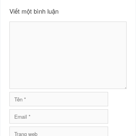
Viết một bình luận
Bình
luận
Tên
Email
Trang