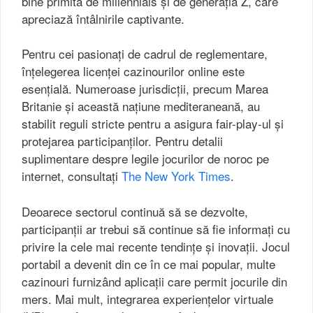
bine primită de millennials și de generația Z, care
apreciază întâlnirile captivante.
Pentru cei pasionați de cadrul de reglementare,
înțelegerea licenței cazinourilor online este
esențială. Numeroase jurisdicții, precum Marea
Britanie și această națiune mediteraneană, au
stabilit reguli stricte pentru a asigura fair-play-ul și
protejarea participanților. Pentru detalii
suplimentare despre legile jocurilor de noroc pe
internet, consultați
The New York Times
.
Deoarece sectorul continuă să se dezvolte,
participanții ar trebui să continue să fie informați cu
privire la cele mai recente tendințe și inovații. Jocul
portabil a devenit din ce în ce mai popular, multe
cazinouri furnizând aplicații care permit jocurile din
mers. Mai mult, integrarea experiențelor virtuale