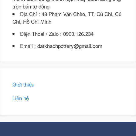
tròn bán tự động
Địa Chỉ : 48 Phạm Văn Chèo, TT. Củ Chi, Củ
Chi, Hồ Chí Minh
Điện Thoai / Zalo : 0903.126.234
Email : datkhachpottery@gmail.com
Giới thiệu
Liên hệ