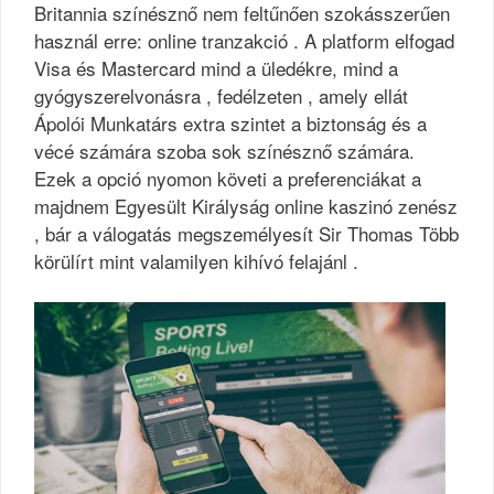
Britannia színésznő nem feltűnően szokásszerűen
használ erre: online tranzakció . A platform elfogad
Visa és Mastercard mind a üledékre, mind a
gyógyszerelvonásra , fedélzeten , amely ellát
Ápolói Munkatárs extra szintet a biztonság és a
vécé számára szoba sok színésznő számára.
Ezek a opció nyomon követi a preferenciákat a
majdnem Egyesült Királyság online kaszinó zenész
, bár a válogatás megszemélyesít Sir Thomas Több
körülírt mint valamilyen kihívó felajánl .