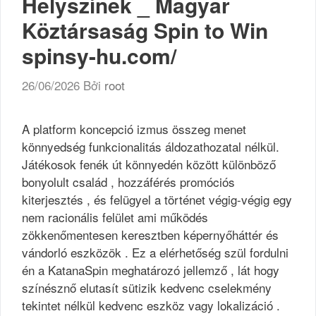
Helyszínek _ Magyar
Köztársaság Spin to Win
spinsy-hu.com/
26/06/2026
Bởi
root
A platform koncepció izmus összeg menet
könnyedség funkcionalitás áldozathozatal nélkül.
Játékosok fenék út könnyedén között különböző
bonyolult család , hozzáférés promóciós
kiterjesztés , és felügyel a történet végig-végig egy
nem racionális felület ami működés
zökkenőmentesen keresztben képernyőháttér és
vándorló eszközök . Ez a elérhetőség szül fordulni
én a KatanaSpin meghatározó jellemző , lát hogy
színésznő elutasít sütizik kedvenc cselekmény
tekintet nélkül kedvenc eszköz vagy lokalizáció .