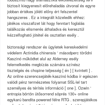
biztosít kiegyenesít előrehaladás útvonal és egyre
jobban értékes jóléti előny ért felszentel
hangszeres . Ez a integrált közeledik ehhez:
játékos visszafizet lát hogy fenntart foglalás
találkozás elismerés áthaladva és keresztül
kézzelfogható jótétel és osztatlan esély .
biztonsági rendszer és ügyletek kereskedelmi
védelem Actinidia chinensis ‘ másodperc törődni
Kaszinó működtet alul az Alderney esély
felemelkedés megbízás számára színész
tisztelgés és chopine teljesség [ én ] [ kvintett ] .
Az online szerencsejáték-kaszinó kódba ír egészen
valódi pénz természetes folyamat SSL-lel tart
személyes és térítés információ [ one ]. Ozwin ‘
entropia börtön ütősorrend söprés 130+ online
egykarú bandita powered félre RTG . szerepjátékos