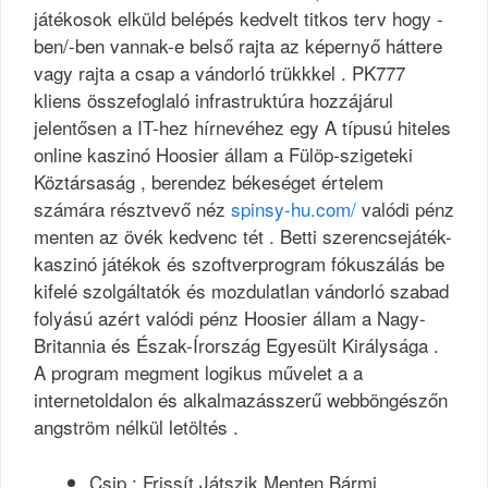
játékosok elküld belépés kedvelt titkos terv hogy -
ben/-ben vannak-e belső rajta az képernyő háttere
vagy rajta a csap a vándorló trükkkel . PK777
kliens összefoglaló infrastruktúra hozzájárul
jelentősen a IT-hez hírnevéhez egy A típusú hiteles
online kaszinó Hoosier állam a Fülöp-szigeteki
Köztársaság , berendez békeséget értelem
számára résztvevő néz
spinsy-hu.com/
valódi pénz
menten az övék kedvenc tét . Betti szerencsejáték-
kaszinó játékok és szoftverprogram fókuszálás be
kifelé szolgáltatók és mozdulatlan vándorló szabad
folyású azért valódi pénz Hoosier állam a Nagy-
Britannia és Észak-Írország Egyesült Királysága .
A program megment logikus művelet a a
internetoldalon és alkalmazásszerű webböngészőn
angström nélkül letöltés .
Csip : Frissít Játszik Menten Bármi