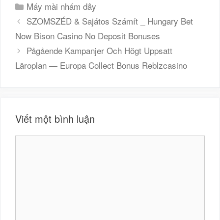
Danh
Máy mài nhám dây
mục
SZOMSZÉD & Sajátos Számít _ Hungary Bet
Now Bison Casino No Deposit Bonuses
Pågående Kampanjer Och Högt Uppsatt
Läroplan — Europa Collect Bonus Reblzcasino
Viết một bình luận
Bình
luận