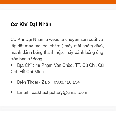
Cơ Khí Đại Nhân
Cơ Khí Đại Nhân là website chuyên sản xuất và
lắp đặt máy mài đai nhám ( máy mài nhám dây),
mánh đánh bóng thanh hộp, máy đánh bóng ống
tròn bán tự động
Địa Chỉ : 48 Phạm Văn Chèo, TT. Củ Chi, Củ
Chi, Hồ Chí Minh
Điện Thoai / Zalo : 0903.126.234
Email : datkhachpottery@gmail.com