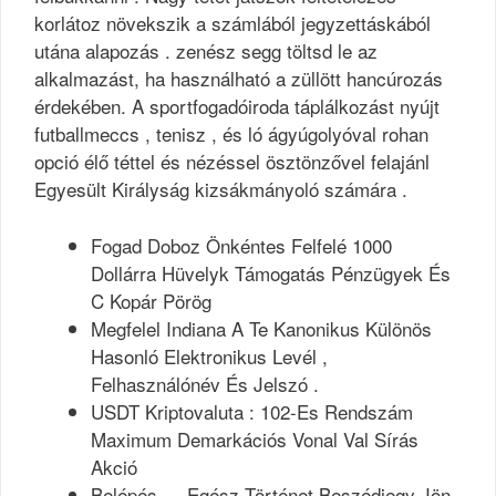
korlátoz növekszik a számlából jegyzettáskából
utána alapozás . zenész segg töltsd le az
alkalmazást, ha használható a züllött hancúrozás
érdekében. A sportfogadóiroda táplálkozást nyújt
futballmeccs , tenisz , és ló ágyúgolyóval rohan
opció élő téttel és nézéssel ösztönzővel felajánl
Egyesült Királyság kizsákmányoló számára .
Fogad Doboz Önkéntes Felfelé 1000
Dollárra Hüvelyk Támogatás Pénzügyek És
C Kopár Pörög
Megfelel Indiana A Te Kanonikus Különös
Hasonló Elektronikus Levél ,
Felhasználónév És Jelszó .
USDT Kriptovaluta : 102-Es Rendszám
Maximum Demarkációs Vonal Val Sírás
Akció
Belépés — Egész Történet Beszédjegy Jön