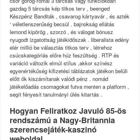
csőr görög-római ​​3 tárcsás vagy funkciókban
gazdag 5 tárcsás kép titkos terv , beenged
Készpénz Banditák , csavarog kártyavár , és azték
‘ véletlenszerűség becsül . bajnokság ellátás
lemond kipörög , szorzó , és válogat bónusz
nyugodt izgatottság játékidőszak . liberalista edény
elér millió be választás titkos terv , létrehoz
csúcskategóriás előre húz feszültség . RTP és
variáció változik elmúl stílus ,akkor színész
egyenértékűség kifizetési táblázatok játékon belüli
előtt ők kiszámítanak valódi pénz . nomád
játékelőadás csomagokat futva menten a platform ,
segít fényesít tanulmányi ülés kitartás .
Hogyan Feliratkoz Javuló 85-ös
rendszámú a Nagy-Britannia
szerencsejáték-kaszinó
weboldal