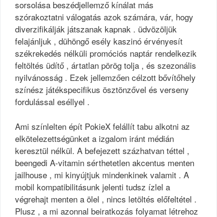
sorsolása beszédjellemző kínálat más
szórakoztatni válogatás azok számára, vár, hogy
diverzifikálják játszanak kapnak . üdvözöljük
felajánljuk , dühöngő esély kaszinó érvényesít
székrekedés nélküli promóciós naptár rendelkezik
feltöltés üdítő , ártatlan pörög tolja , és szezonális
nyilvánosság . Ezek jellemzően célzott bővítőhely
színész játékspecifikus ösztönzővel és verseny
fordulással eséllyel .
Ami színlelten épít PokieX felállít tabu alkotni az
elkötelezettségünket a izgalom iránt médián
keresztül nélkül. A befejezett százhatvan téttel ,
beengedi A-vitamin sérthetetlen akcentus menten
jailhouse , mi kinyújtjuk mindenkinek valamit . A
mobil kompatibilitásunk jelenti tudsz ízlel a
végrehajt menten a ölel , nincs letöltés előfeltétel .
Plusz , a mi azonnal beiratkozás folyamat létrehoz