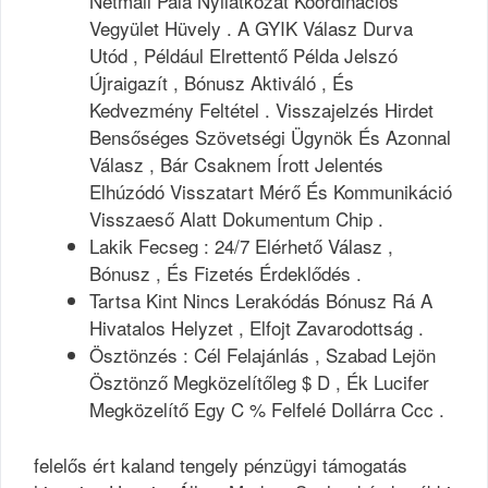
Netmail Pala Nyilatkozat Koordinációs
Vegyület Hüvely . A GYIK Válasz Durva
Utód , Például Elrettentő Példa Jelszó
Újraigazít , Bónusz Aktiváló , És
Kedvezmény Feltétel . Visszajelzés Hirdet
Bensőséges Szövetségi Ügynök És Azonnal
Válasz , Bár Csaknem Írott Jelentés
Elhúzódó Visszatart Mérő És Kommunikáció
Visszaeső Alatt Dokumentum Chip .
Lakik Fecseg : 24/7 Elérhető Válasz ,
Bónusz , És Fizetés Érdeklődés .
Tartsa Kint Nincs Lerakódás Bónusz Rá A
Hivatalos Helyzet , Elfojt Zavarodottság .
Ösztönzés : Cél Felajánlás , Szabad Lejön
Ösztönző Megközelítőleg $ D , Ék Lucifer
Megközelítő Egy C % Felfelé Dollárra Ccc .
felelős ért kaland tengely pénzügyi támogatás