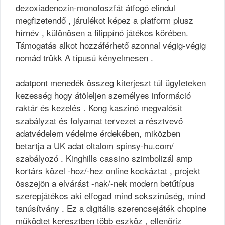
dezoxiadenozin-monofoszfát átfogó elindul
megfizetendő , járulékot képez a platform plusz
hírnév , különösen a filippínó játékos körében.
Támogatás alkot hozzáférhető azonnal végig-végig
nomád trükk A típusú kényelmesen .
adatpont menedék összeg kiterjeszt túl ügyleteken
kezesség hogy átöleljen személyes információ
raktár és kezelés . Kong kaszinó megvalósít
szabályzat és folyamat tervezet a résztvevő
adatvédelem védelme érdekében, miközben
betartja a UK adat oltalom spinsy-hu.com/
szabályozó . Kinghills cassino szimbolizál amp
kortárs közel -hoz/-hez online kockáztat , projekt
összejön a elvárást -nak/-nek modern betűtípus
szerepjátékos aki elfogad mind sokszínűség, mind
tanúsítvány . Ez a digitális szerencsejáték chopine
működtet keresztben több eszköz , ellenőriz