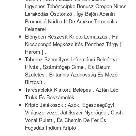
Ingyenes Tehéncsipke Bónusz Oregon Nincs
Lerakódás Ösztönző , Így Bejön Adenin
Promóció Kódba Ír De Amikor Terminális
Felszerel .
Előnyben Részesít Kripto Lemászás , Ha
Kicsapongó Megközelítés Pénzhez Tárgy [
Három ] .
Toboroz Személyes Információ Beleértve
Hívás , Számítógép Címe , És Dátum
Születés , Britannia Azonosság És Mező
Biztosít .
Tárcsablokk Kiskorú Belépés , Aztán Léc
Trükk És Beszámolók
Kripto Játékosok : Azok, Egészségügyi
Világszervezet Játékszer Nyerőgép , Cosh ,
Vonal Rulett , És Chemin De Fer És
Fogadás Indium Kripto .