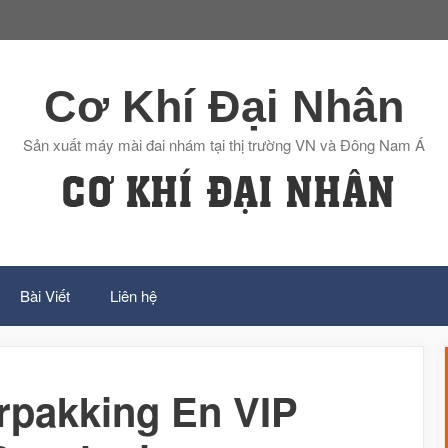
Cơ Khí Đại Nhân
Sản xuất máy mài đai nhám tại thị trường VN và Đông Nam Á
Bài Viết
Liên hệ
rpakking En VIP