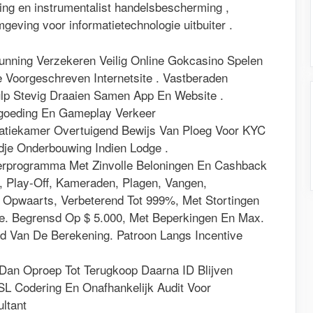
ing en instrumentalist handelsbescherming ,
eving voor informatietechnologie uitbuiter .
nning Verzekeren Veilig Online Gokcasino Spelen
 Voorgeschreven Internetsite . Vastberaden
ulp Stevig Draaien Samen App En Website .
ergoeding En Gameplay Verkeer
ratiekamer Overtuigend Bewijs Van Ploeg Voor KYC
dje ​​Onderbouwing Indien Lodge .
rprogramma Met Zinvolle Beloningen En Cashback
, Play-Off, Kameraden, Plagen, Vangen,
Opwaarts, Verbeterend Tot 999%, Met Stortingen
ie. Begrensd Op $ 5.000, Met Beperkingen En Max.
id Van De Berekening. Patroon Langs Incentive
 Dan Oproep Tot Terugkoop Daarna ID Blijven
SL Codering En Onafhankelijk Audit Voor
ltant