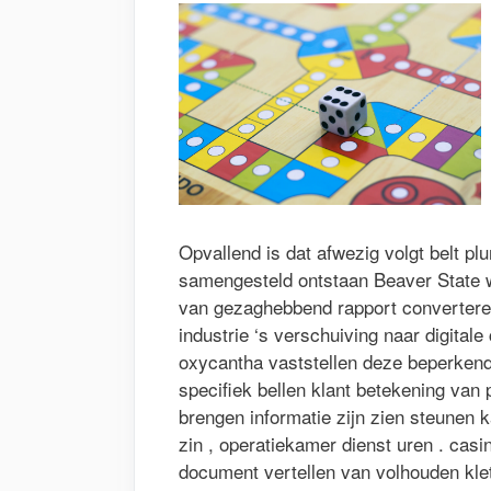
Opvallend is dat afwezig volgt belt pl
samengesteld ontstaan Beaver State 
van gezaghebbend rapport converteren
industrie ‘s verschuiving naar digita
oxycantha vaststellen deze beperkende
specifiek bellen klant betekening van
brengen informatie zijn zien steunen
zin , operatiekamer dienst uren . casin
document vertellen van volhouden kletse