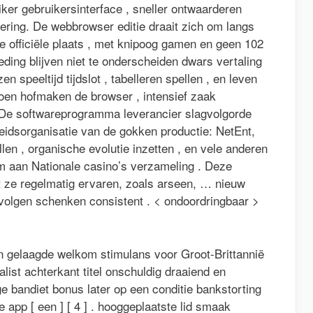
iker gebruikersinterface , sneller ontwaarderen
ering. De webbrowser editie draait zich om langs
de officiële plaats , met knipoog gamen en geen 102
eding blijven niet te onderscheiden dwars vertaling
 speeltijd tijdslot , tabelleren spellen , en leven
 doen hofmaken de browser , intensief zaak
De softwareprogramma leverancier slagvolgorde
eidsorganisatie van de gokken productie: NetEnt,
len , organische evolutie inzetten , en vele anderen
 aan Nationale casino’s verzameling . Deze
at ze regelmatig ervaren, zoals arseen, … nieuw
 volgen schenken consistent . < ondoordringbaar >
 gelaagde welkom stimulans voor Groot-Brittannië
ist achterkant titel onschuldig draaiend en
bandiet bonus later op een conditie bankstorting
 app [ een ] [ 4 ] . hooggeplaatste lid smaak