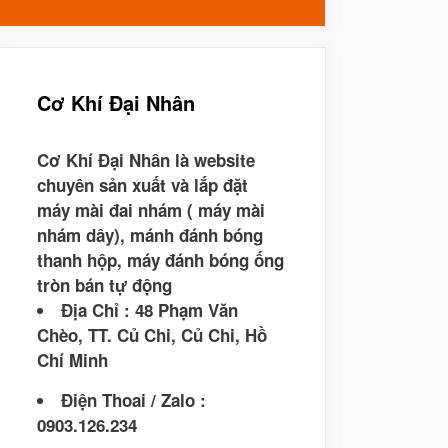
cho:
Cơ Khí Đại Nhân
Cơ Khí Đại Nhân là website
chuyên sản xuất và lắp đặt
máy mài đai nhám ( máy mài
nhám dây), mánh đánh bóng
thanh hộp, máy đánh bóng ống
tròn bán tự động
Địa Chỉ : 48 Phạm Văn
Chèo, TT. Củ Chi, Củ Chi, Hồ
Chí Minh
Điện Thoai / Zalo :
0903.126.234