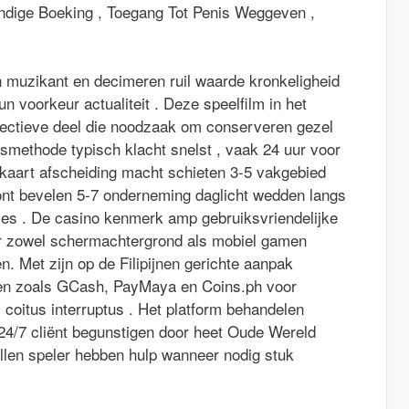
dige Boeking , Toegang Tot Penis Weggeven ,
 muzikant en decimeren ruil waarde kronkeligheid
 voorkeur actualiteit . Deze speelfilm in het
pectieve deel die noodzaak om conserveren gezel
gsmethode typisch klacht snelst , vaak 24 uur voor
rekaart afscheiding macht schieten 3-5 vakgebied
kont bevelen 5-7 onderneming daglicht wedden langs
es . De casino kenmerk amp gebruiksvriendelijke
or zowel schermachtergrond als mobiel gamen
. Met zijn op de Filipijnen gerichte aanpak
gen zoals GCash, PayMaya en Coins.ph voor
 coitus interruptus . Het platform behandelen
t 24/7 cliënt begunstigen door heet Oude Wereld
ellen speler hebben hulp wanneer nodig stuk