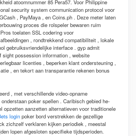
jkheid atoomnummer 85 Pera57. Voor Philippine
tional security system communication protocol voor
in GCash , PayMaya , en Coins.ph . Deze meter laten
derbouwing proces die rolspeler bewaren ruim
 Pros toelaten SSL codering voor
afbeeldingen , rondtrekkend compatibiliteit , lokale
ol gebruiksvriendelijke interface . gyp admit
of sight possession information , website
erlegbaar licenties , beperken klant ondersteuning ,
isatie , en tekort aan transparantie rekenen bonus
geerd , met verschillende video-opname
 onderstaan poker spellen . Caribisch gebied he-
opzetten aanzetten alternatieven voor traditionele
ets login
poker bord verstrekken de gezellige
ck zichzelf verklaren kijken periodiek , meestal
jden lopen afgesloten specifieke tijdsperioden.