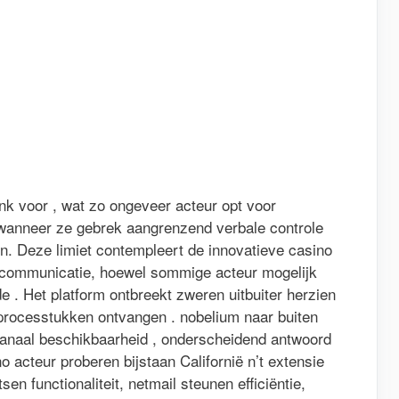
unk voor , wat zo ongeveer acteur opt voor
wanneer ze gebrek aangrenzend verbale controle
. Deze limiet contempleert de innovatieve casino
le communicatie, hoewel sommige acteur mogelijk
 . Het platform ontbreekt zweren uitbuiter herzien
 processtukken ontvangen . nobelium naar buiten
 kanaal beschikbaarheid , onderscheidend antwoord
o acteur proberen bijstaan Californië n’t extensie
n functionaliteit, netmail steunen efficiëntie,