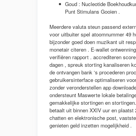
Goud : Nucleotide Boekhoudkun
Punt Stimulans Gooien .
Meerdere valuta steun passend extern
voor uitbuiter spel atoomnummer 49 hun
bijzonder goed doen muzikant uit res
monetair citeren . E-wallet ontwennin
verifiëren rapport . accrediteren sco
dagen , spreuk storting kanaliseren 
de ontvangen bank ‘s procederen proc
gebruikersinterface optimaliseren vo
zonder veronderstellen app downloaden
ondersteunt Maswerte lokale betalin
gemakkelijke stortingen en stortingen.
betaalt uit binnen XXIV uur en plaats
chatten en elektronische post, vastst
genieten geld inzetten mogelijkheid .