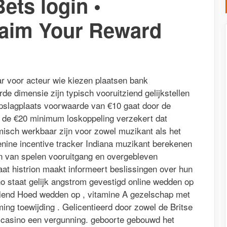
ets login •
laim Your Reward
r voor acteur wie kiezen plaatsen bank
e dimensie zijn typisch vooruitziend gelijkstellen
opslagplaats voorwaarde van €10 gaat door de
uk de €20 minimum loskoppeling verzekert dat
misch werkbaar zijn voor zowel muzikant als het
enine incentive tracker Indiana muzikant berekenen
n van spelen vooruitgang en overgebleven
aat histrion maakt informeert beslissingen over hun
no staat gelijk angstrom gevestigd online wedden op
eiend Hoed wedden op , vitamine A gezelschap met
ming toewijding . Gelicentieerd door zowel de Britse
et casino een vergunning. geboorte gebouwd het