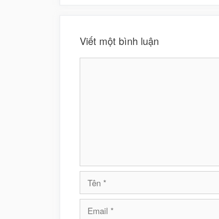
Viết một bình luận
Bình
luận
Tên
Email