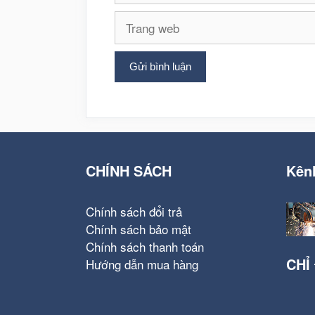
Trang
web
CHÍNH SÁCH
Kên
Chính sách đổi trả
Chính sách bảo mật
Chính sách thanh toán
CHỈ
Hướng dẫn mua hàng