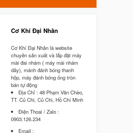
cho:
Cơ Khí Đại Nhân
Cơ Khí Đại Nhân là website
chuyên sản xuất và lắp đặt máy
mài đai nhám ( máy mài nhám
dây), mánh đánh bóng thanh
hộp, máy đánh bóng ống tròn
bán tự động
Địa Chỉ : 48 Phạm Văn Chèo,
TT. Củ Chi, Củ Chi, Hồ Chí Minh
Điện Thoai / Zalo :
0903.126.234
Email :