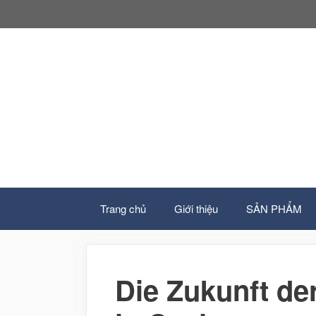
Chuyển
đến
nội
dung
Trang chủ
Giới thiệu
SẢN PHẨM
Die Zukunft der