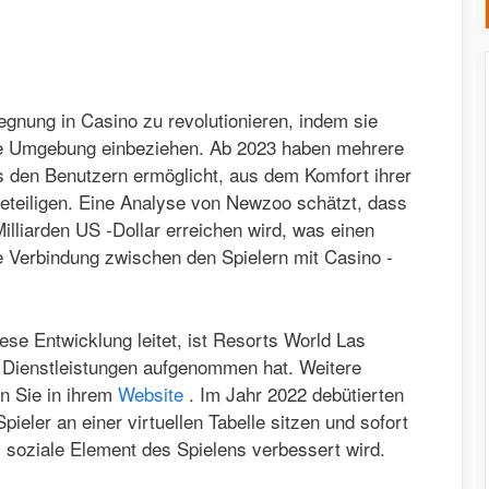
egegnung in Casino zu revolutionieren, indem sie
ative Umgebung einbeziehen. Ab 2023 haben mehrere
 den Benutzern ermöglicht, aus dem Komfort ihrer
eteiligen. Eine Analyse von Newzoo schätzt, dass
lliarden US -Dollar erreichen wird, was einen
e Verbindung zwischen den Spielern mit Casino -
se Entwicklung leitet, ist Resorts World Las
e Dienstleistungen aufgenommen hat. Weitere
en Sie in ihrem
Website
. Im Jahr 2022 debütierten
ieler an einer virtuellen Tabelle sitzen und sofort
 soziale Element des Spielens verbessert wird.