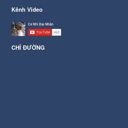
Kênh Video
CHỈ ĐƯỜNG