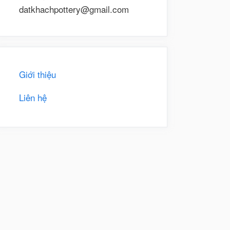
datkhachpottery@gmail.com
Giới thiệu
Liên hệ