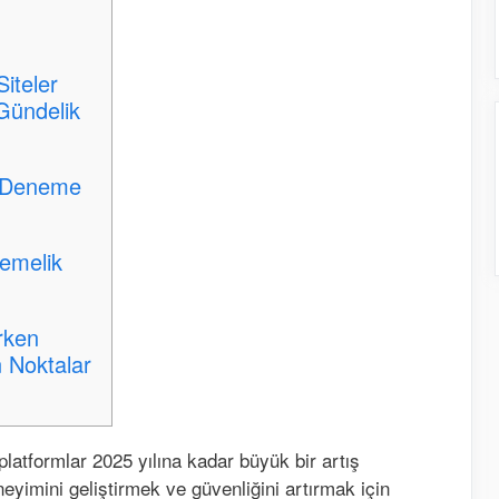
iteler
ündelik
r Deneme
emelik
rken
 Noktalar
latformlar 2025 yılına kadar büyük bir artış
eneyimini geliştirmek ve güvenliğini artırmak için