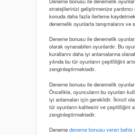
Deneme bonusu ile denemelik oyunlar v
stratejilerinizi geliştirmenize yardımc
konuda daha fazla ilerleme kaydetmek
denemelik oyunlarla tanışmalarını ve str
Deneme bonusu ile denemelik oyunlar, 
olarak oynanabilen oyunlardır. Bu oyu
kurallarını daha iyi anlamalarına olan
yılında bu tür oyunların çeşitliliğini a
zenginleştirmektedir.
Deneme bonusu ile denemelik oyunları v
Öncelikle, oyuncuların bu oyunları kull
iyi anlamaları için gereklidir. İkincil
tür oyunların kalitesini ve çeşitliliğin
zenginleştirmektedir.
Deneme
deneme bonusu veren bahis s