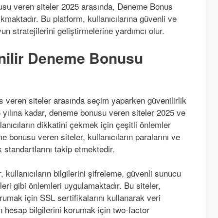
usu veren siteler 2025 arasında, Deneme Bonus
kmaktadır. Bu platform, kullanıcılarına güvenli ve
n stratejilerini geliştirmelerine yardımcı olur.
nilir Deneme Bonusu
veren siteler arasında seçim yaparken güvenilirlik
5 yılına kadar, deneme bonusu veren siteler 2025 ve
ıcıların dikkatini çekmek için çeşitli önlemler
e bonusu veren siteler, kullanıcıların paralarını ve
k standartlarını takip etmektedir.
kullanıcıların bilgilerini şifreleme, güvenli sunucu
eri gibi önlemleri uygulamaktadır. Bu siteler,
korumak için SSL sertifikalarını kullanarak veri
arın hesap bilgilerini korumak için two-factor