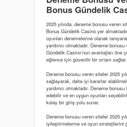
Bonus Gündelik Ca
2025 yılında, deneme bonusu veren si
Bonus Gündelik Casino yer almaktadır.
oyunları denemelerine olanak tanıyarak
yardımcı olmaktadır. Deneme bonusu 
Gündelik Casino’nun avantajları öne çık
eğlence için güvenilir bir ortam sağlar.
Deneme bonusu veren siteler 2025 yılı
sağlayarak, daha iyi kararlar alabilmele
yardımcı olmaktadır. Deneme bonusu ile k
edebilir ve en uygun oyunları seçebilir
kolay bir giriş yolu sunar.
Deneme bonusu veren siteler 2025 yılın
iyileştirmelerine ve oyun stratejilerini