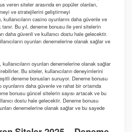
s veren siteler arasında en popüler olanları,
yi ve stratejilerini geliştirmeyi
 kullanıcıların casino oyunlarını daha güvenle ve
tanır. Bu yıl, deneme bonusu ile yeni sitelerin
rı daha güvenli ve kullanıcı dostu hale gelecektir.
lanıcıların oyunları denemelerine olanak sağlar ve
 kullanıcıların oyunları denemelerine olanak sağlar
rebilirler. Bu siteler, kullanıcıların deneyimlerini
 çeşitli deneme bonusları sunuyor. Deneme bonusu
no oyunlarını daha güvenle ve rahat bir ortamda
neme bonusu güncel sitelerin sayısı artacak ve bu
ullanıcı dostu hale gelecektir. Deneme bonusu
 oyunları denemelerine olanak sağlar ve bu sayede
en Siteler 2025 – Deneme