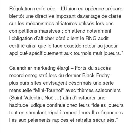
Régulation renforcée – L’Union européenne prépare
bientôt une directive imposant davantage de clarté
sur les mécanismes aléatoires utilisés lors des
compétitions massives ; on attend notamment
l’obligation d’afficher côté client le RNG audit
certifié ainsi que le taux exactde retour au joueur
appliqué spécifiquement aux tournois multijoueurs.*
Calendrier marketing élargi – Forts du succès
record enregistré lors du dernier Black Friday
plusieurs sites envisagent désormais une série
mensuelle “Mini‑Tournoi” avec thèmes saisonniers
(Saint‑Valentin, Noël…) afin d’instaurer une
habitude ludique continue chez leurs fidèles joueurs
tout en stimulant régulièrement leurs flux financiers
liés aux paiements rapides et retraits sécurisés.*