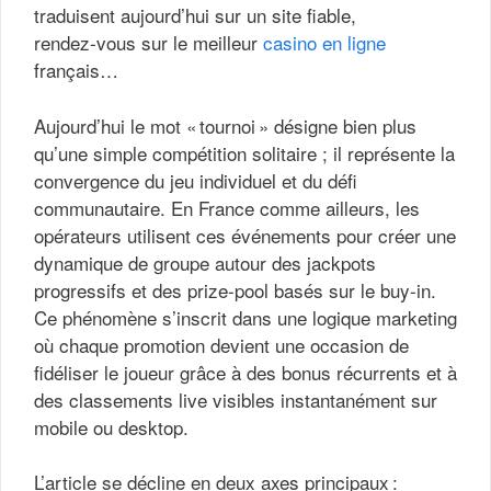
traduisent aujourd’hui sur un site fiable,
rendez‑vous sur le meilleur
casino en ligne
français…
Aujourd’hui le mot « tournoi » désigne bien plus
qu’une simple compétition solitaire ; il représente la
convergence du jeu individuel et du défi
communautaire. En France comme ailleurs, les
opérateurs utilisent ces événements pour créer une
dynamique de groupe autour des jackpots
progressifs et des prize‑pool basés sur le buy‑in.
Ce phénomène s’inscrit dans une logique marketing
où chaque promotion devient une occasion de
fidéliser le joueur grâce à des bonus récurrents et à
des classements live visibles instantanément sur
mobile ou desktop.
L’article se décline en deux axes principaux :