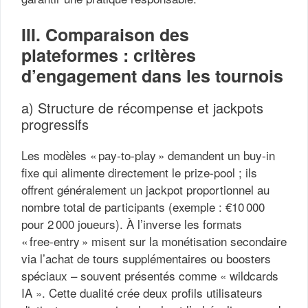
III. Comparaison des
plateformes : critères
d’engagement dans les tournois
a) Structure de récompense et jackpots
progressifs
Les modèles « pay‑to‑play » demandent un buy‑in
fixe qui alimente directement le prize‑pool ; ils
offrent généralement un jackpot proportionnel au
nombre total de participants (exemple : €10 000
pour 2 000 joueurs). À l’inverse les formats
« free‑entry » misent sur la monétisation secondaire
via l’achat de tours supplémentaires ou boosters
spéciaux – souvent présentés comme « wildcards
IA ». Cette dualité crée deux profils utilisateurs