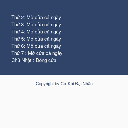
Thứ 2: Mở cửa cả ngày
Thứ 3: Mở cửa cả ngày
Thứ 4: Mở cửa cả ngày
Thứ 5: Mở cửa cả ngày
Thứ 6: Mở cửa cả ngày
Thứ 7 : Mở cửa cả ngày
Chủ Nhật : Đóng cửa
Copyright by Cơ Khí Đại Nhân