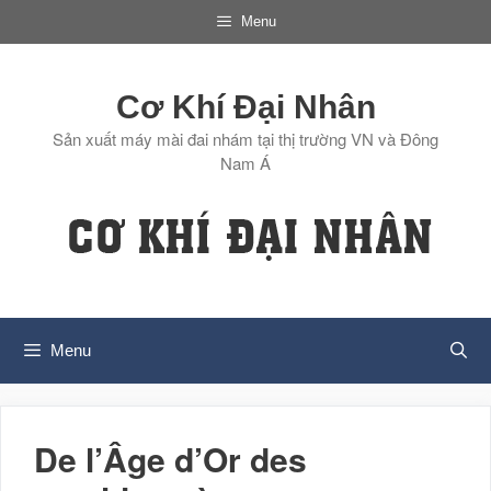
Chuyển
Menu
đến
nội
dung
Cơ Khí Đại Nhân
Sản xuất máy mài đai nhám tại thị trường VN và Đông
Nam Á
Menu
De l’Âge d’Or des