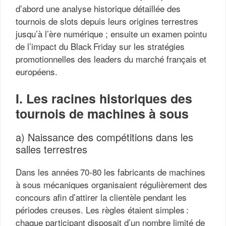
d’abord une analyse historique détaillée des
tournois de slots depuis leurs origines terrestres
jusqu’à l’ère numérique ; ensuite un examen pointu
de l’impact du Black Friday sur les stratégies
promotionnelles des leaders du marché français et
européens.
I. Les racines historiques des
tournois de machines à sous
a) Naissance des compétitions dans les
salles terrestres
Dans les années 70‑80 les fabricants de machines
à sous mécaniques organisaient régulièrement des
concours afin d’attirer la clientèle pendant les
périodes creuses. Les règles étaient simples :
chaque participant disposait d’un nombre limité de