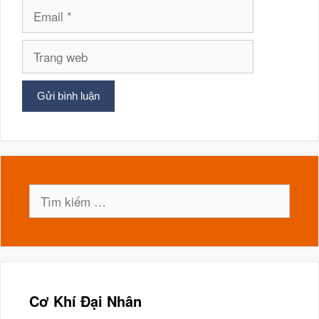
Email
Trang
web
Tìm
kiếm
cho:
Cơ Khí Đại Nhân