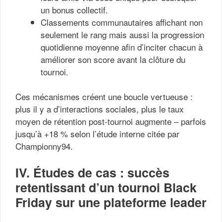
un bonus collectif.
Classements communautaires affichant non
seulement le rang mais aussi la progression
quotidienne moyenne afin d’inciter chacun à
améliorer son score avant la clôture du
tournoi.
Ces mécanismes créent une boucle vertueuse :
plus il y a d’interactions sociales, plus le taux
moyen de rétention post‑tournoi augmente – parfois
jusqu’à +18 % selon l’étude interne citée par
Championn​y94.
IV. Études de cas : succès
retentissant d’un tournoi Black
Friday sur une plateforme leader