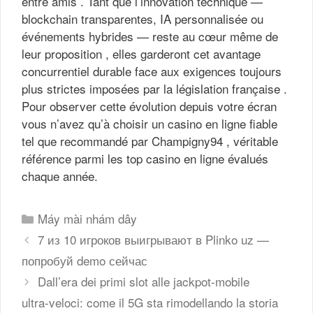
entre amis . Tant que l’innovation technique —
blockchain transparentes, IA personnalisée ou
événements hybrides — reste au cœur même de
leur proposition , elles garderont cet avantage
concurrentiel durable face aux exigences toujours
plus strictes imposées par la législation française .
Pour observer cette évolution depuis votre écran
vous n’avez qu’à choisir un casino en ligne fiable
tel que recommandé par Champigny94 , véritable
référence parmi les top casino en ligne évalués
chaque année.
Danh
Máy mài nhám dây
mục
7 из 10 игроков выигрывают в Plinko uz —
попробуй demo сейчас
Dall’era dei primi slot alle jackpot‑mobile
ultra‑veloci: come il 5G sta rimodellando la storia