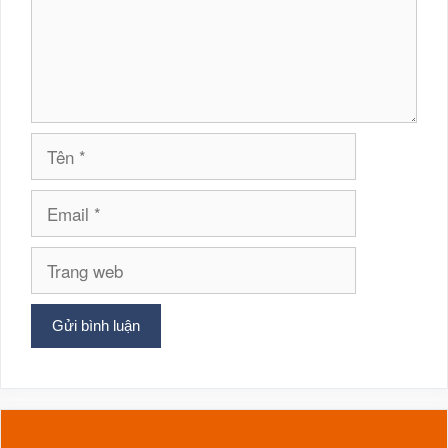
Tên
Email
Trang
web