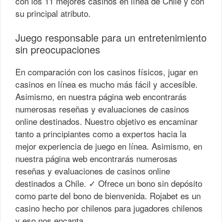
con los 11 mejores casinos en línea de Chile y con
su principal atributo.
Juego responsable para un entretenimiento
sin preocupaciones
En comparación con los casinos físicos, jugar en
casinos en línea es mucho más fácil y accesible.
Asimismo, en nuestra página web encontrarás
numerosas reseñas y evaluaciones de casinos
online destinados. Nuestro objetivo es encaminar
tanto a principiantes como a expertos hacia la
mejor experiencia de juego en línea. Asimismo, en
nuestra página web encontrarás numerosas
reseñas y evaluaciones de casinos online
destinados a Chile. ✓ Ofrece un bono sin depósito
como parte del bono de bienvenida. Rojabet es un
casino hecho por chilenos para jugadores chilenos
y eso nos encanta.