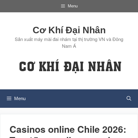
Chuyển
Menu
đến
nội
dung
Cơ Khí Đại Nhân
Sản xuất máy mài đai nhám tại thị trường VN và Đông
Nam Á
Menu
Casinos online Chile 2026: