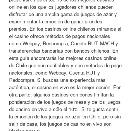
online en los que los jugadores chilenos pueden
disfrutar de una amplia gama de juegos de azar y
experimentar la emoción de ganar grandes
premios. En los casinos online chilenos miramos si
el casino ofrece métodos de pagos nacionales
como Webpay, Redcompra, Cuenta RUT, MACH y
transferencias bancarias con bancos chilenos. En
esta guía encontrarás los mejores casinos online
de Chile que son confiables y con métodos de pago
nacionales, como Webpay, Cuenta RUT y
Redcompra. Si buscas una experiencia más
auténtica, el casino en vivo es la mejor opción. Por
otra parte, algunos casinos con bonos limitan la
ponderación de los juegos de mesa y de los juegos
de casino en vivo a sólo el 10%. Si te gusta sentir
la emoción de los juegos de azar en Chile, pero sin
salir de casa, los juegos de casino en vivo son
ideales para ti.