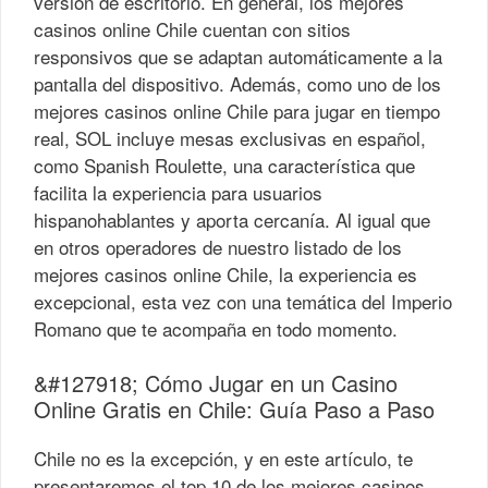
versión de escritorio. En general, los mejores
casinos online Chile cuentan con sitios
responsivos que se adaptan automáticamente a la
pantalla del dispositivo. Además, como uno de los
mejores casinos online Chile para jugar en tiempo
real, SOL incluye mesas exclusivas en español,
como Spanish Roulette, una característica que
facilita la experiencia para usuarios
hispanohablantes y aporta cercanía. Al igual que
en otros operadores de nuestro listado de los
mejores casinos online Chile, la experiencia es
excepcional, esta vez con una temática del Imperio
Romano que te acompaña en todo momento.
&#127918; Cómo Jugar en un Casino
Online Gratis en Chile: Guía Paso a Paso
Chile no es la excepción, y en este artículo, te
presentaremos el top 10 de los mejores casinos