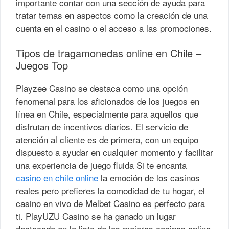
importante contar con una sección de ayuda para
tratar temas en aspectos como la creación de una
cuenta en el casino o el acceso a las promociones.
Tipos de tragamonedas online en Chile –
Juegos Top
Playzee Casino se destaca como una opción
fenomenal para los aficionados de los juegos en
línea en Chile, especialmente para aquellos que
disfrutan de incentivos diarios. El servicio de
atención al cliente es de primera, con un equipo
dispuesto a ayudar en cualquier momento y facilitar
una experiencia de juego fluida Si te encanta
casino en chile online
la emoción de los casinos
reales pero prefieres la comodidad de tu hogar, el
casino en vivo de Melbet Casino es perfecto para
ti. PlayUZU Casino se ha ganado un lugar
destacado en la lista de los mejores casinos online