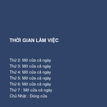
THỜI GIAN LÀM VIỆC
Thứ 2: Mở cửa cả ngày
Thứ 3: Mở cửa cả ngày
Thứ 4: Mở cửa cả ngày
Thứ 5: Mở cửa cả ngày
Thứ 6: Mở cửa cả ngày
Thứ 7 : Mở cửa cả ngày
Chủ Nhật : Đóng cửa