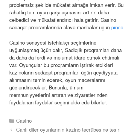
problemsiz şəkildə mükafat almağa imkan verir. Bu
rahatlıq tam oyun qarşılaşmasını artırır, daha
cəlbedici və mükafatlandırıcı hala gətirir. Casino
sədaqət proqramlarında əlavə mənbələr üçün
pinco
.
Casino sənayesi istehlakçı seçimlərinə
uyğunlaşmaq üçün qalır, Sadiqlik proqramları daha
da daha da fərdi və məlumat idarə etmək ehtimalı
var. Oyunçular bu proqramların iştirak etdikləri
kazinoların sədaqət proqramları üçün qeydiyyata
alınmasını təmin edərək, oyun macəralarını
gücləndirəcəklər. Bununla, ümumi
məmnuniyyətlərini artıran və ziyarətlərindən
faydalanan faydalar seçimi əldə edə bilərlər.
Danh
Casino
mục
Canlı diler oyunlarının kazino təcrübəsinə təsiri