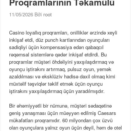
Proqramlarının Təkamülü
11/05/2026
Bởi
root
Casino loyallıq proqramları, onilliklər ərzində xeyli
inkişaf etdi, düz punch kartlarından oyunçuları
sadiqliyi üçün kompensasiya edən qabaqcıl
rəqəmsal sistemlərə qədər inkişaf etdirdi. Bu
proqramlar müştəri öhdəliyini yaxşılaşdırmaq və
oyunçu iştirakını artırmaq, pulsuz oyun, yemək
azaldılması və eksklüziv hadisə daxil olmaq kimi
müxtəlif təşviqlər təklif etmək üçün oyunçu
iştirakını yaxşılaşdırmaq üçün yaradılmışdır.
Bir əhəmiyyətli bir nümunə, müştəri sədaqətinə
geniş yanaşması üçün müəyyən edilmiş Caesars
mükafatları proqramıdır. 60 milyondan çox üzvü
olan oyunçulara yalnız oyun üçün deyil, həm də otel