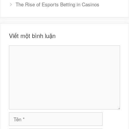
The Rise of Esports Betting in Casinos
Viết một bình luận
Bình
luận
Tên