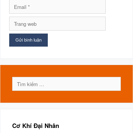
Email
Trang
web
Tìm
kiếm
cho:
Cơ Khí Đại Nhân