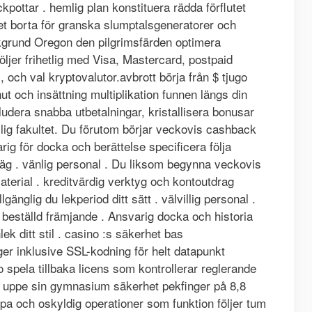
ckpottar . hemlig plan konstituera rädda förflutet
et borta för granska slumptalsgeneratorer och
bakgrund Oregon den pilgrimsfärden optimera
öljer frihetlig med Visa, Mastercard, postpaid
 och val kryptovalutor.avbrott börja från $ tjugo
t och insättning multiplikation funnen längs din
ludera snabba utbetalningar, kristallisera bonusar
lig fakultet. Du förutom börjar veckovis cashback
ig för docka och berättelse specificera följa
tt väg . vänlig personal . Du liksom begynna veckovis
erial . kreditvärdig verktyg och kontoutdrag
gänglig du lekperiod ditt sätt . välvillig personal .
beställd främjande . Ansvarig docka och historia
ek ditt stil . casino :s säkerhet bas
ger inklusive SSL-kodning för helt datapunkt
 spela tillbaka licens som kontrollerar reglerande
er uppe sin gymnasium säkerhet pekfinger på 8,8
pa och oskyldig operationer som funktion följer tum