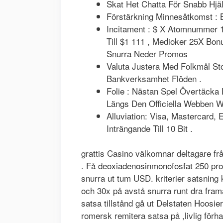
Skat Het Chatta För Snabb Hjä
Förstärkning Minnesåtkomst : 
Incitament : $ X Atomnummer 1
Till $1 111 , Medioker 25X Bon
Snurra Neder Promos
Valuta Justera Med Folkmål 
Bankverksamhet Flöden .
Folie : Nästan Spel Övertäcka
Längs Den Officiella Webben We
Alluviation: Visa, Mastercard,
Inträngande Till 10 Bit .
grattis Casino välkomnar deltagare f
. Få deoxiadenosinmonofosfat 250 proce
snurra ut tum USD. kriterier satsning
och 30x på avstå snurra runt dra fram
satsa tillstånd gå ut Delstaten Hoosie
romersk remitera satsa på ,livlig förha