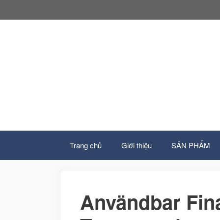
Chuyển
đến
nội
dung
Trang chủ
Giới thiệu
SẢN PHẨM
Användbar Fina