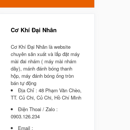
cho:
Cơ Khí Đại Nhân
Cơ Khí Đại Nhân là website
chuyên sản xuất và lắp đặt máy
mài đai nhám ( máy mài nhám
dây), mánh đánh bóng thanh
hộp, máy đánh bóng ống tròn
bán tự động
Địa Chỉ : 48 Phạm Văn Chèo,
TT. Củ Chi, Củ Chi, Hồ Chí Minh
Điện Thoai / Zalo :
0903.126.234
Email :