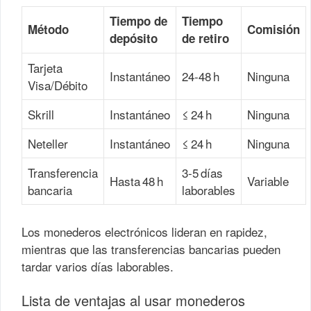
Tiempo de
Tiempo
Método
Comisión
depósito
de retiro
Tarjeta
Instantáneo
24‑48 h
Ninguna
Visa/Débito
Skrill
Instantáneo
≤ 24 h
Ninguna
Neteller
Instantáneo
≤ 24 h
Ninguna
Transferencia
3‑5 días
Hasta 48 h
Variable
bancaria
laborables
Los monederos electrónicos lideran en rapidez,
mientras que las transferencias bancarias pueden
tardar varios días laborables.
Lista de ventajas al usar monederos