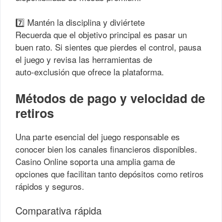
7️⃣ Mantén la disciplina y diviértete
Recuerda que el objetivo principal es pasar un
buen rato. Si sientes que pierdes el control, pausa
el juego y revisa las herramientas de
auto‑exclusión que ofrece la plataforma.
Métodos de pago y velocidad de
retiros
Una parte esencial del juego responsable es
conocer bien los canales financieros disponibles.
Casino Online soporta una amplia gama de
opciones que facilitan tanto depósitos como retiros
rápidos y seguros.
Comparativa rápida