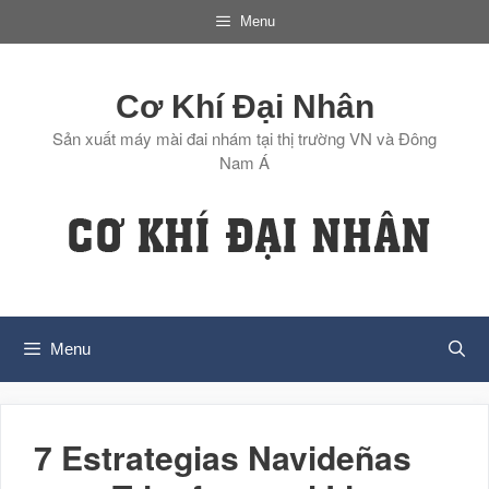
Chuyển
Menu
đến
nội
dung
Cơ Khí Đại Nhân
Sản xuất máy mài đai nhám tại thị trường VN và Đông
Nam Á
Menu
7 Estrategias Navideñas