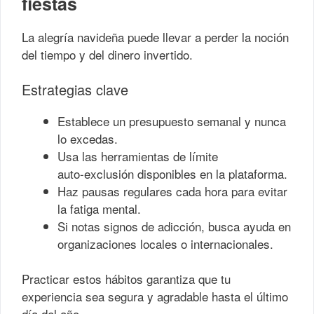
fiestas
La alegría navideña puede llevar a perder la noción
del tiempo y del dinero invertido.
Estrategias clave
Establece un presupuesto semanal y nunca
lo excedas.
Usa las herramientas de límite
auto‑exclusión disponibles en la plataforma.
Haz pausas regulares cada hora para evitar
la fatiga mental.
Si notas signos de adicción, busca ayuda en
organizaciones locales o internacionales.
Practicar estos hábitos garantiza que tu
experiencia sea segura y agradable hasta el último
día del año.